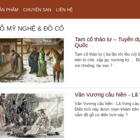
ẢN PHẨM
CHUYÊN SAN
LIÊN HỆ
Ỗ MỸ NGHỆ & ĐỒ CỔ
Tam cố thảo lư – Tuyển d
Quốc
Tam cố thảo lư ( ba lần tới lều cỏ)
trên tủ chè, sập gụ, trường kỷ … Đ
ưa chuộng, tại sao ?
Văn Vương cầu hiền - Lã 
Văn Vương cầu hiền - Lã Vọng câu c
Điển tích này được trạm khảm trên
sắm đồ gỗ có điển tích này ?