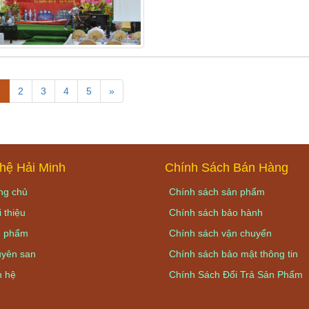
1
2
3
4
5
»
hệ Hải Minh
Chính Sách Bán Hàng
ng chủ
Chính sách sản phẩm
 thiệu
Chính sách bảo hành
 phẩm
Chính sách vận chuyển
yên san
Chính sách bảo mật thông tin
n hệ
Chính Sách Đổi Trả Sản Phẩm