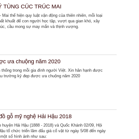
Ý TÙNG CÚC TRÚC MAI
 Mai thể hiện quy luật vận động của thiên nhiên, mỗi loại
ất khuất để con người học tập, vượt qua gian khó, xây
húc, cầu mong sự may mắn và thịnh vượng.
ược ưa chuộng năm 2020
 thống trong mỗi gia đình người Việt. Xin hân hạnh được
mẫu trường kỷ đẹp được ưa chuộng năm 2020
, đồ gỗ mỹ nghệ Hải Hậu 2018
p huyện Hải Hậu (1888 - 2018) và Quốc Khánh 02/09, Hội
Hậu tổ chức triển lãm đấu giá cổ vật từ ngày 5/08 đến ngày
u một số hình ảnh như sau: