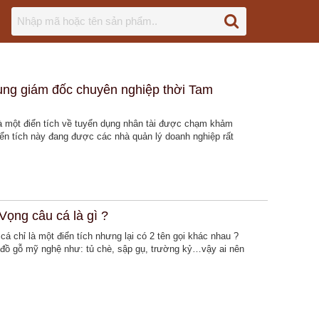
ụng giám đốc chuyên nghiệp thời Tam
 là một điển tích về tuyển dụng nhân tài được chạm khảm
iển tích này đang được các nhà quản lý doanh nghiệp rất
Vọng câu cá là gì ?
á chỉ là một điển tích nhưng lại có 2 tên gọi khác nhau ?
 đồ gỗ mỹ nghệ như: tủ chè, sập gụ, trường kỷ…vậy ai nên