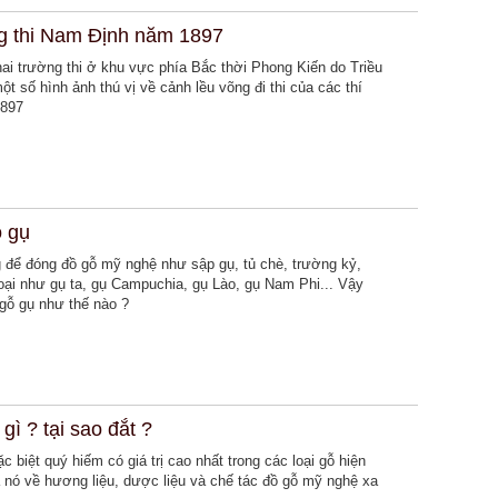
ờng thi Nam Định năm 1897
ai trường thi ở khu vực phía Bắc thời Phong Kiến do Triều
ột số hình ảnh thú vị về cảnh lều võng đi thi của các thí
1897
ỗ gụ
 để đóng đồ gỗ mỹ nghệ như sập gụ, tủ chè, trường kỷ,
 loại như gụ ta, gụ Campuchia, gụ Lào, gụ Nam Phi... Vậy
 gỗ gụ như thế nào ?
ì ? tại sao đắt ?
biệt quý hiếm có giá trị cao nhất trong các loại gỗ hiện
 nó về hương liệu, dược liệu và chế tác đồ gỗ mỹ nghệ xa