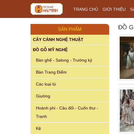
TRANG CHỦ
GIỚI THIỆU
S
ĐỒ G
SẢN PHẨM
CÂY CẢNH NGHỆ THUẬT
ĐỒ GỖ MỸ NGHỆ
Bàn ghế - Salong - Trường kỷ
Bàn Trang Điểm
Các loại tủ
Giường
Hoành phi - Câu đối - Cuốn thư -
Tranh
Kệ