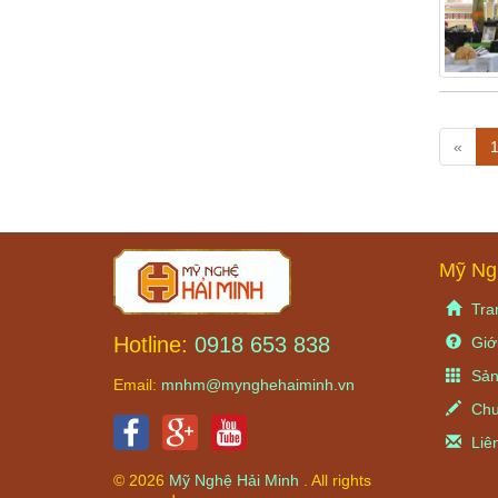
«
Mỹ Ng
Tra
Hotline:
0918 653 838
Giới
Sản
Email:
mnhm@mynghehaiminh.vn
Chu
Liê
© 2026
Mỹ Nghệ Hải Minh
. All rights