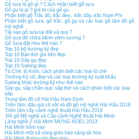
Gỗ sưa là gỗ gì ?
Cách nhận biết gỗ sưa
Gỗ gụ là gì ? giá trị của gỗ gụ
Phân biệt gỗ Trắc đỏ, trắc đen, trắc dây, trắc Nam Phi
Phân biệt gỗ sưa, gỗ trắc, gỗ gụ và các loại gỗ làm đồ gỗ
mỹ nghệ
Tải sao gỗ sưa lại đắt và quý ?
Gỗ sưa để chữa bệnh viêm xương ?
Gỗ Sưa đắt như thế nào ?
Top 10 bộ trường kỷ đẹp
Top 10 Bàn thờ gia tiên đẹp
Top 10 Sập gụ đẹp
Top 10 Salong đẹp
Tủ Chè, tủ Kinh, cách phân biệt các loại tủ chè
Trường Kỷ cổ, đẹp và các loại trường kỷ xuất khẩu
Salong khác trường kỷ như thế nào
Sập gụ, sập chân quỳ, sập thờ và cách phân biệt các loại
sập
Trung tâm đồ cổ Hải Hậu Nam Định
Triển lãm, đấu giá cổ vật và đồ gỗ mỹ nghệ Hải Hậu 2018
Triển lãm cây cảnh nghệ thuật Hải Hậu 2018
Đồ gỗ Mỹ nghệ và Cây cảnh Nghệ thuật Hải Minh
Làng nghề 2 Hải Minh MỪNG NOEL 2013
Hải Minh hôm nay
Hải Minh một xã vùng giáo hào sảng tài hoa
Hải Minh đường tới đẹp giàu