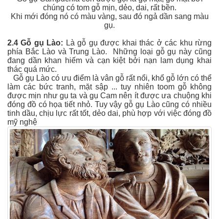
chúng có tom gỗ mịn, dẻo, dai, rất bền.
Khi mới đóng nó có màu vàng, sau đó ngả dần sang màu
gụ.
2.4 Gỗ gụ Lào:
Là gỗ gụ được khai thác ở các khu rừng
phía Bắc Lào và Trung Lào. Những loại gỗ gụ này cũng
đang dần khan hiếm và cạn kiệt bởi nạn lam dụng khai
thác quá mức.
Gỗ gụ Lào có ưu điểm là vân gỗ rất nổi, khổ gỗ lớn có thể
làm các bức tranh, mặt sập ... tuy nhiên toom gỗ không
được mịn như gụ ta và gụ Cam nên ít được ưa chuộng khi
đóng đồ có họa tiết nhỏ. Tuy vậy gỗ gụ Lào cũng có nhiều
tinh dầu, chịu lực rất tốt, dẻo dai, phù hợp với việc đóng đồ
mỹ nghệ