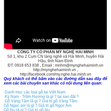
CÔNG TY CỔ PHẦN MỸ NGHỆ HẢI MINH
Số 1, khu 2 Cụm CN làng nghề xã Hải Minh, huyện Hải
Hậu, tỉnh Nam Định
ĐT: 0918 653 838 , Email : mnhm@mynghehaiminh.vn
http://mynghehaiminh.vn ,
http://facebook.com/my.nghe.hai.minh.vn
Quý khách có thể bấm vào các đường dẫn sau đây để
xem các bài chuyên san khác có nội dung liên quan:
Danh mục các loại gỗ tại Việt Nam
Kỳ Nam - Trầm Hương là gì ? tại sao đắt ?
Gỗ Vàng Tâm là gì ? Giá trị gỗ Vàng Tâm.
Gỗ Ngọc am là gì ? Giá trị gỗ Ngọc Am.
Gỗ Nu là gì ? Giá trị gỗ Nu