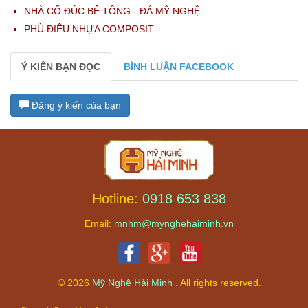
NHÀ CỔ ĐÚC BÊ TÔNG - ĐÁ MỸ NGHỆ
PHÙ ĐIÊU NHỰA COMPOSIT
Ý KIẾN BẠN ĐỌC
BÌNH LUẬN FACEBOOK
Đăng ý kiến của bạn
Hotline:
0918 653 838
Email:
mnhm@mynghehaiminh.vn
© 2026
Mỹ Nghệ Hải Minh
. All rights reserved.