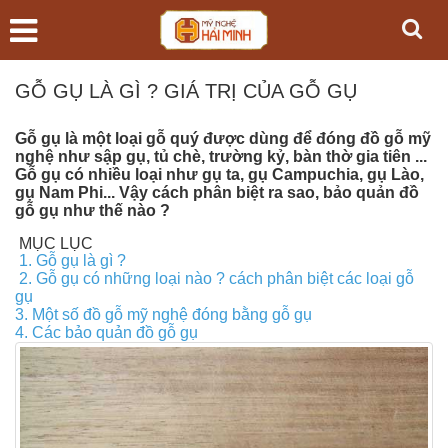
GỖ GỤ LÀ GÌ ? GIÁ TRỊ CỦA GỖ GỤ
Gỗ gụ là một loại gỗ quý được dùng để đóng đồ gỗ mỹ
nghệ như sập gụ, tủ chè, trường kỷ, bàn thờ gia tiên ...
Gỗ gụ có nhiều loại như gụ ta, gụ Campuchia, gụ Lào,
gụ Nam Phi... Vậy cách phân biệt ra sao, bảo quản đồ
gỗ gụ như thế nào ?
MỤC LỤC
1. Gỗ gụ là gì ?
2. Gỗ gụ có những loại nào ? cách phân biệt các loại gỗ
gụ
3. Một số đồ gỗ mỹ nghệ đóng bằng gỗ gụ
4. Các bảo quản đồ gỗ gụ