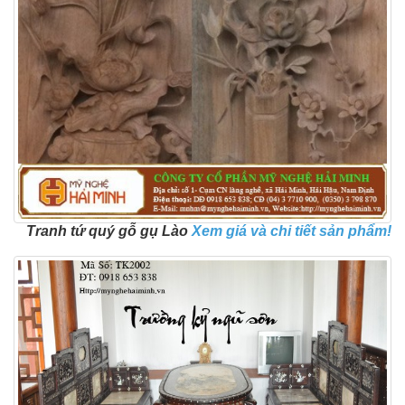
Tranh tứ quý gỗ gụ Lào
Xem giá và chi ti
ế
t s
ả
n ph
ẩ
m!