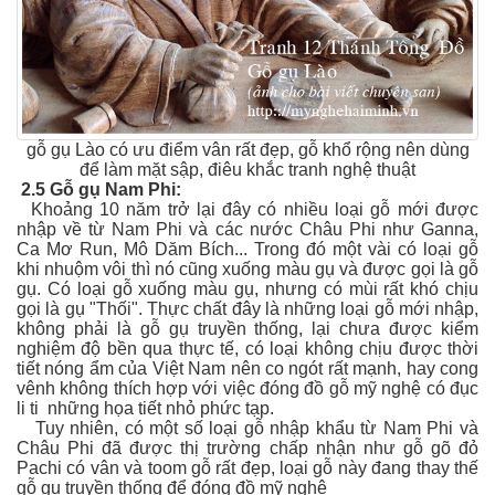
gỗ gụ Lào có ưu điểm vân rất đẹp, gỗ khổ rộng nên dùng
để làm mặt sập, điêu khắc tranh nghệ thuật
2.5 Gỗ gụ Nam Phi:
Khoảng 10 năm trở lại đây có nhiều loại gỗ mới được
nhập về từ Nam Phi và các nước Châu Phi như Ganna,
Ca Mơ Run, Mô Dăm Bích... Trong đó một vài có loại gỗ
khi nhuộm vôi thì nó cũng xuống màu gụ và được gọi là gỗ
gụ. Có loại gỗ xuống màu gụ, nhưng có mùi rất khó chịu
gọi là gụ "Thối". Thực chất đây là những loại gỗ mới nhập,
không phải là gỗ gụ truyền thống, lại chưa được kiểm
nghiệm độ bền qua thực tế, có loại không chịu được thời
tiết nóng ẩm của Việt Nam nên co ngót rất mạnh, hay cong
vênh không thích hợp với việc đóng đồ gỗ mỹ nghệ có đục
li ti những họa tiết nhỏ phức tạp.
Tuy nhiên, có một số loại gỗ nhập khẩu từ Nam Phi và
Châu Phi đã được thị trường chấp nhận như gỗ gõ đỏ
Pachi có vân và toom gỗ rất đẹp, loại gỗ này đang thay thế
gỗ gụ truyền thống để đóng đồ mỹ nghệ