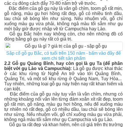
các cụ đóng cách đây 70-80 năm trở về trước.
Đặc điểm của gỗ gụ này là vân gỗ chìm, toom gỗ rất mịn,
gỗ nặng, màu gụ hơi hồng rất đẹp, gỗ có nhiều tinh dầu,
lau chùi sẽ bóng lên như sừng. Nếu nhuộm vôi, gỗ chỉ
xuống màu gụ vừa phải, không ngả màu tối sẫm như gụ
mới bây giờ được nhập về từ Campuchia hay Lào.
Gỗ gụ Bắc hiện nay không còn, cho nên những đồ cổ
đóng bằng gỗ gụ này rất có giá trị.
Sập cổ gỗ gụ Bắc, có tuổi trên 150 năm - bấm vào đây để
xem chi tiết sản phẩm
2.2 Gỗ gụ Quảng Bình, hay còn gọi là gụ Ta (để phân
biệt với gụ Lào và Campuchia):
Là gỗ gụ được khai thác
ở các khu rừng từ Nghệ An trở vào tới Quảng Bình,
Quảng Trị, và một số khu rừng ở Quảng Nam, Tuy Hòa...
Tuy nhiên, những loại gỗ gụ này hiện nay rất khan hiếm và
cạn kiệt.
Đặc điểm của gỗ gụ này tuy vẫn là vân chìm, nhưng có
những khoảng nổi vân lên từng đám xoắn xít rất đẹp, toom
gỗ rất mịn, gỗ nặng, màu gụ hơi hồng, nếu để xuống màu
tự nhiên nó rất đẹp, gỗ có nhiều dầu, lau chùi sẽ bóng lên
như sừng. Nếu nhuộm vôi, gỗ chỉ xuống màu gụ vừa phải,
không ngả màu tối sẫm như gụ Campuchia và gụ Lào.
Gỗ gụ ta rất đẹp và khan hiếm, nên có giá trên thị trường