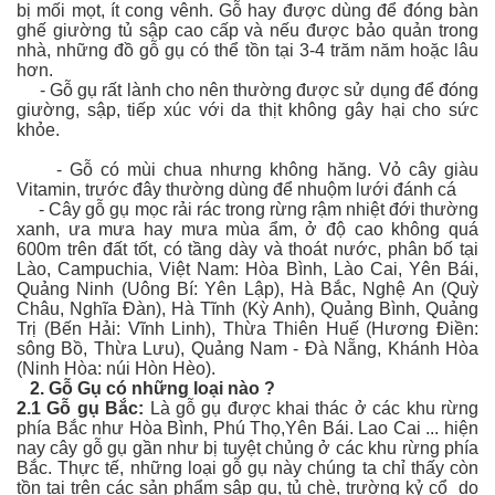
bị mối mọt, ít cong vênh. Gỗ hay được dùng để đóng bàn
ghế giường tủ sập cao cấp và nếu được bảo quản trong
nhà, những đồ gỗ gụ có thể tồn tại 3-4 trăm năm hoặc lâu
hơn.
- Gỗ gụ rất lành cho nên thường được sử dụng để đóng
giường, sập, tiếp xúc với da thịt không gây hại cho sức
khỏe.
- Gỗ có mùi chua nhưng không hăng. Vỏ cây giàu
Vitamin, trước đây thường dùng để nhuộm lưới đánh cá
- Cây gỗ gụ mọc rải rác trong rừng rậm nhiệt đới thường
xanh, ưa mưa hay mưa mùa ẩm, ở độ cao không quá
600m trên đất tốt, có tầng dày và thoát nước, phân bố tại
Lào, Campuchia, Việt Nam: Hòa Bình, Lào Cai, Yên Bái,
Quảng Ninh (Uông Bí: Yên Lập), Hà Bắc, Nghệ An (Quỳ
Châu, Nghĩa Đàn), Hà Tĩnh (Kỳ Anh), Quảng Bình, Quảng
Trị (Bến Hải: Vĩnh Linh), Thừa Thiên Huế (Hương Điền:
sông Bồ, Thừa Lưu), Quảng Nam - Đà Nẵng, Khánh Hòa
(Ninh Hòa: núi Hòn Hèo).
2.
Gỗ Gụ có những loại nào ?
2.1 Gỗ gụ Bắc:
Là gỗ gụ được khai thác ở các khu rừng
phía Bắc như Hòa Bình, Phú Thọ,Yên Bái. Lao Cai ... hiện
nay cây gỗ gụ gần như bị tuyệt chủng ở các khu rừng phía
Bắc. Thực tế, những loại gỗ gụ này chúng ta chỉ thấy còn
tồn tại trên các sản phẩm sập gụ, tủ chè, trường kỷ cổ do