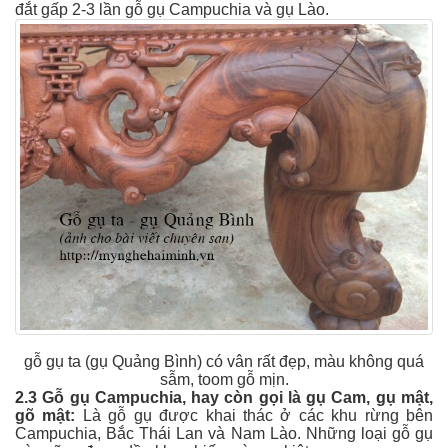
đắt gấp 2-3 lần gỗ gụ Campuchia và gụ Lào.
gỗ gụ ta (gụ Quảng Bình) có vân rất đẹp, màu không quá
sẫm, toom gỗ mịn.
2.3 Gỗ gụ Campuchia, hay còn gọi là gụ Cam, gụ mật,
gõ mật:
Là gỗ gụ được khai thác ở các khu rừng bên
Campuchia, Bắc Thái Lan và Nam Lào. Những loại gỗ gụ