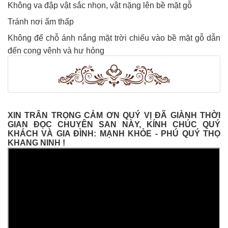
Không va đập vật sắc nhọn, vật nặng lên bề mặt gỗ
Tránh nơi ẩm thấp
Không để chỗ ánh nắng mặt trời chiếu vào bề mặt gỗ dẫn
đến cong vênh và hư hỏng
XIN TRÂN TRỌNG CẢM ƠN QUÝ VỊ ĐÃ GIÀNH THỜI
GIAN ĐỌC CHUYÊN SAN NÀY, KÍNH CHÚC QUÝ
KHÁCH VÀ GIA ĐÌNH: MẠNH KHỎE - PHÚ QUÝ THỌ
KHANG NINH !