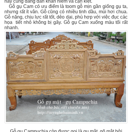
này cũng đang dần khan hiếm và cạn kiệt.
Gỗ gụ Cam có ưu điểm là toom gỗ mịn gần giống gụ ta,
nhưng rất ít vân. Gỗ cũng có nhiều tinh dầu, mùi hơi chua.
Gỗ nặng, chịu lực rất tốt, dẻo dai, phù hợp với việc đục các
họa tiết nhỏ không bị gãy. Gỗ gụ Cam xuống màu tối rất
nhanh.
Gỗ gụ Campuchia còn được gọi là gụ mật, gõ mật bởi