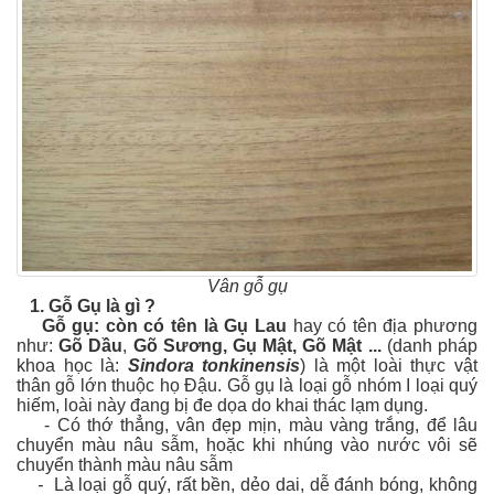
Vân gỗ gụ
1.
Gỗ Gụ là gì ?
Gỗ gụ: còn có tên là Gụ Lau
hay có tên địa phương
như:
Gõ Dầu
,
Gõ Sương, Gụ Mật, Gõ Mật ...
(danh pháp
khoa học là:
Sindora tonkinensis
) là một loài thực vật
thân gỗ lớn thuộc họ Đậu. Gỗ gụ là loại gỗ nhóm I loại quý
hiếm, loài này đang bị đe dọa do khai thác lạm dụng.
- Có thớ thẳng, vân đẹp mịn, màu vàng trắng, để lâu
chuyển màu nâu sẫm, hoặc khi nhúng vào nước vôi sẽ
chuyển thành màu nâu sẫm
-
Là loại gỗ quý, rất bền, dẻo dai, dễ đánh bóng, không