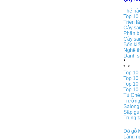
Thế nào
Top 10 
Triển l
Cây sa
Phân b
Cây sa
Bốn kiể
Nghê th
Danh s
*
* *
Top 10 
Top 10
Top 10
Top 10
Tủ Chè,
Trường 
Salong
Sập gụ,
Trung 
Đồ gỗ 
Làng n