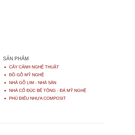
SẢN PHẨM
CÂY CẢNH NGHỆ THUẬT
ĐỒ GỖ MỸ NGHỆ
NHÀ GỖ LIM - NHÀ SÀN
NHÀ CỔ ĐÚC BÊ TÔNG - ĐÁ MỸ NGHỆ
PHÙ ĐIÊU NHỰA COMPOSIT