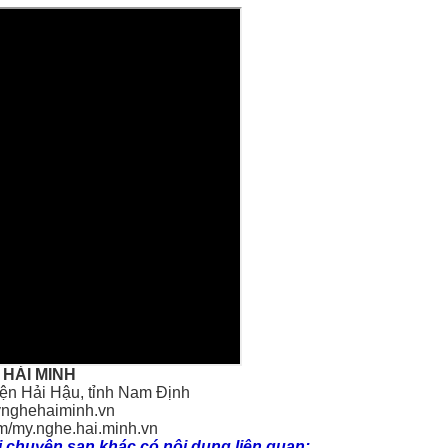
HẢI MINH
ện Hải Hậu, tỉnh Nam Định
ynghehaiminh.vn
om/my.nghe.hai.minh.vn
 chuyên san khác có nội dung liên quan: