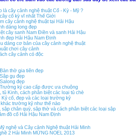
 là cây cảnh nghệ thuật Cổ - Kỳ - Mỹ ?
cây cổ kỳ vĩ nhất Thế Giới
ãm cây cảnh nghệ thuật tại Hải Hậu
nh dáng long đẹp
iệt cây sanh Nam Điền và sanh Hải Hậu
nh đẹp Hải Hậu Nam Định
u dáng cơ bản của cây cảnh nghệ thuật
uật chơi cây cảnh
ách cây cảnh có độc
Bàn thờ gia tiên đẹp
 Sập gụ đẹp
 Salong đẹp
 Trường kỷ cao cấp được ưa chuộng
 tủ Kinh, cách phân biệt các loại tủ chè
Kỷ cổ, đẹp và các loại trường kỷ
 khác trường kỷ như thế nào
 sập chân quỳ, sập thờ và cách phân biệt các loại sập
tâm đồ cổ Hải Hậu Nam Định
Mỹ nghệ và Cây cảnh Nghệ thuật Hải Minh
ghề 2 Hải Minh MỪNG NOEL 2013