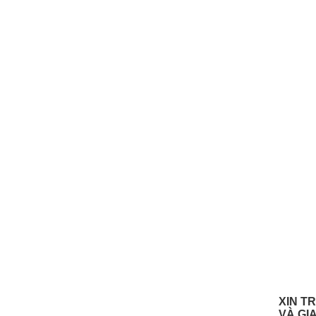
XIN T
VÀ GI