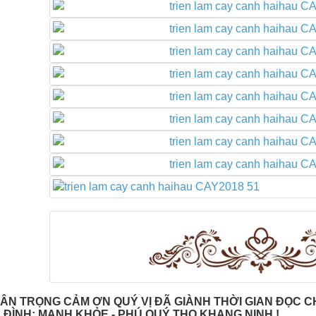
RÂN TRỌNG CẢM ƠN QUÝ VỊ ĐÃ GIÀNH THỜI GIAN ĐỌC 
A ĐÌNH: MẠNH KHỎE - PHÚ QUÝ THỌ KHANG NINH !