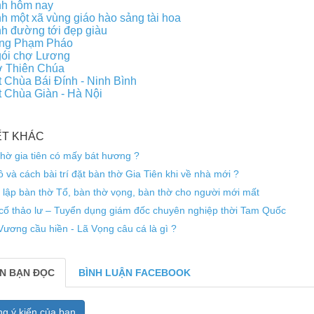
nh hôm nay
h một xã vùng giáo hào sảng tài hoa
h đường tới đẹp giàu
ng Phạm Pháo
ói chợ Lương
ờ Thiên Chúa
t Chùa Bái Đính - Ninh Bình
t Chùa Giàn - Hà Nội
IẾT KHÁC
hờ gia tiên có mấy bát hương ?
 và cách bài trí đặt bàn thờ Gia Tiên khi về nhà mới ?
 lập bàn thờ Tổ, bàn thờ vọng, bàn thờ cho người mới mất
cố thảo lư – Tuyển dụng giám đốc chuyên nghiệp thời Tam Quốc
ương cầu hiền - Lã Vọng câu cá là gì ?
ẾN BẠN ĐỌC
BÌNH LUẬN FACEBOOK
g ý kiến của bạn