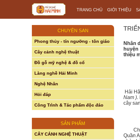
TRANG CHỦ
GIỚI THIỆU
S
TRIỂ
CHUYÊN SAN
Phong thủy - tín ngưỡng - tôn giáo
Nhân d
huyện 
Cây cảnh nghệ thuật
thiệu 
Đồ gỗ mỹ nghệ & đồ cổ
Làng nghề Hải Minh
Nghệ Nhân
Hải Hậu
Hỏi đáp
Nam )
.
cây san
Công Trình & Tác phẩm độc đáo
SẢN PHẨM
Chơi và
CÂY CẢNH NGHỆ THUẬT
Quần An