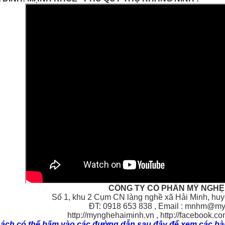
CÔNG TY CỔ PHẦN MỸ NGHỆ 
Số 1, khu 2 Cụm CN làng nghề xã Hải Minh, huy
ĐT: 0918 653 838 , Email : mnhm@m
http://mynghehaiminh.vn , http://facebook.c
ách có thể bấm vào các đường dẫn sau đây để xem các bài