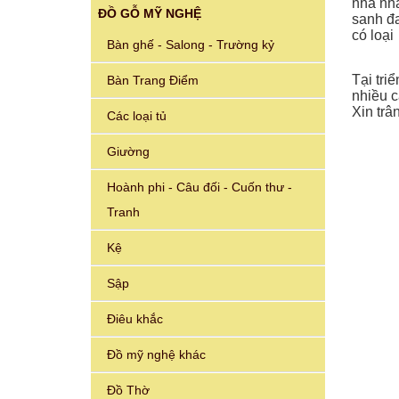
nhà nhà
ĐỒ GỖ MỸ NGHỆ
sanh đa
có loại
Bàn ghế - Salong - Trường kỷ
Tại tri
Bàn Trang Điểm
nhiều c
Xin trâ
Các loại tủ
Giường
Hoành phi - Câu đối - Cuốn thư -
Tranh
Kệ
Sập
Điêu khắc
Đồ mỹ nghệ khác
Đồ Thờ