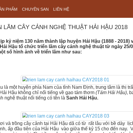
ẢN PHẨM
CHUYÊN SAN
LIÊN HỆ
N LÃM CÂY CẢNH NGHỆ THUẬT HẢI HẬU 2018
ịp kỷ niệm 130 năm thành lập huyện Hải Hậu (1888 - 2018) 
Hải Hậu tổ chức triển lãm cây cảnh nghệ thuật từ ngày 25/0
một số hình ảnh về triển lãm như sau:
 là một huyện phía Nam của tỉnh Nam Định, trung tâm là thị t
 Hải Hậu không chỉ nổi tiếng về gạo tám thơm
(Tám Hải Hậu)
, 
h nghệ thuật nổi tiếng có tên là
Sanh Hải Hậu.
 trồng cây cảnh tại Hải Hậu dã có từ rất lâu với bề dày lịch 
h, ấp đầu tiên của Hải Hậu vào giữa thế kỷ 15 cho đến nay. 