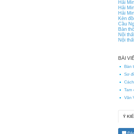
Hải Mi
Hải Min
Hải Min
Kèn đồ
Cầu Ng
Bàn th
Nội thấ
Nội thấ
BÀI V
Bàn t
Sơ đồ
Cách
Tam 
Văn V
Ý KI
Đăn