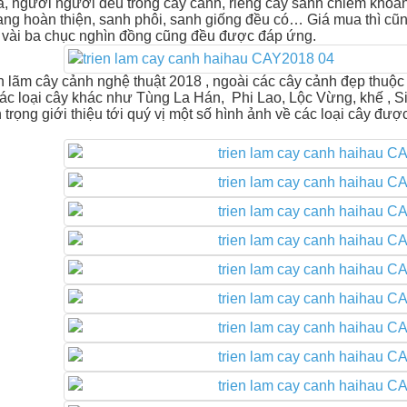
, người người đều trồng cây cảnh, riêng cây sanh chiếm khoản
ng hoàn thiện, sanh phôi, sanh giống đều có… Giá mua thì cũng pho
 vài ba chục nghìn đồng cũng đều được đáp ứng.
ển lãm cây cảnh nghệ thuật 2018 , ngoài các cây cảnh đẹp thuộ
ác loại cây khác như Tùng La Hán, Phi Lao, Lộc Vừng, khế , Si,
n trọng giới thiệu tới quý vị một số hình ảnh về các loại cây đượ