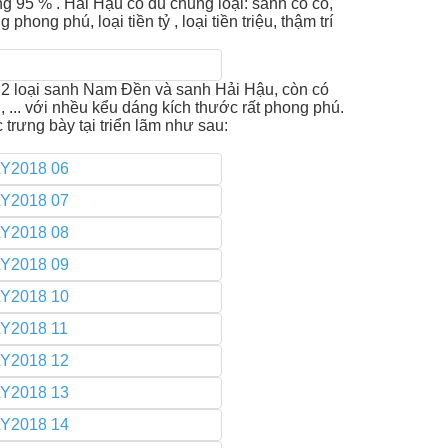
g 95 % . Hải Hậu có đủ chủng loại: sanh cổ có,
ng phú, loại tiền tỷ , loại tiền triệu, thậm trí
c 2 loại sanh Nam Đền và sanh Hải Hậu, còn có
 ... với nhều kểu dáng kích thước rất phong phú.
c trưng bày tại triển lãm như sau: