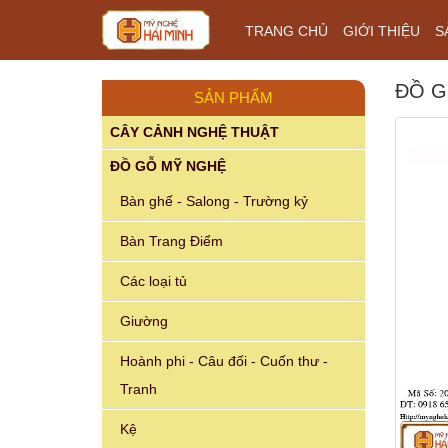
TRANG CHỦ
GIỚI THIỆU
S
ĐỒ G
SẢN PHẨM
CÂY CẢNH NGHỆ THUẬT
ĐỒ GỖ MỸ NGHỆ
Bàn ghế - Salong - Trường kỷ
Bàn Trang Điểm
Các loại tủ
Giường
Hoành phi - Câu đối - Cuốn thư -
Tranh
Kệ