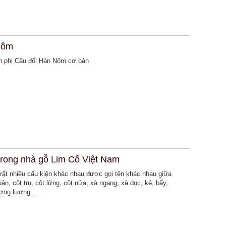
Nôm
nh phi Câu đối Hán Nôm cơ bản
 trong nhà gỗ Lim Cổ Việt Nam
rất nhiều cấu kiện khác nhau được gọi tên khác nhau giữa
ân, cột trụ, cột lửng, cột nửa, xà ngang, xà dọc, kẻ, bẩy,
ượng lương ...