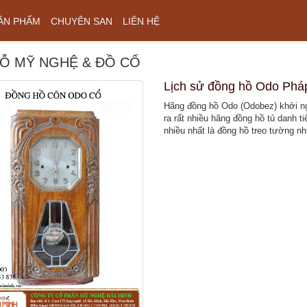
ẢN PHẨM
CHUYÊN SAN
LIÊN HỆ
Ỗ MỸ NGHỆ & ĐỒ CỔ
Lịch sử đồng hồ Odo Phá
Hãng đồng hồ Odo (Odobez) khởi ngu
ra rất nhiều hãng đồng hồ tủ danh t
nhiều nhất là đồng hồ treo tường nh