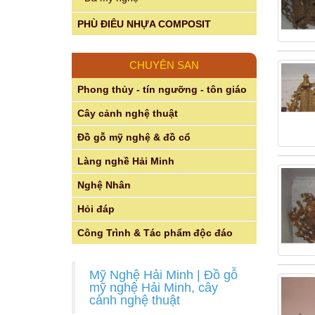
PHÙ ĐIÊU NHỰA COMPOSIT
CHUYÊN SAN
Phong thủy - tín ngưỡng - tôn giáo
Cây cảnh nghệ thuật
Đồ gỗ mỹ nghệ & đồ cổ
Làng nghề Hải Minh
Nghệ Nhân
Hỏi đáp
Công Trình & Tác phẩm độc đáo
Mỹ Nghệ Hải Minh | Đồ gỗ
mỹ nghệ Hải Minh, cây
cảnh nghệ thuật