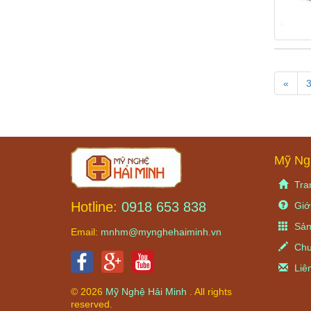
«
Mỹ Ng
Tra
Hotline:
0918 653 838
Giới
Sản
Email:
mnhm@mynghehaiminh.vn
Chu
Liê
© 2026
Mỹ Nghệ Hải Minh
. All rights
reserved.