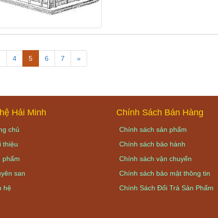
3
4
5
6
7
»
hệ Hải Minh
Chính Sách Bán Hàng
ng chủ
Chính sách sản phẩm
 thiệu
Chính sách bảo hành
 phẩm
Chính sách vận chuyển
yên san
Chính sách bảo mật thông tin
n hệ
Chính Sách Đổi Trả Sản Phẩm