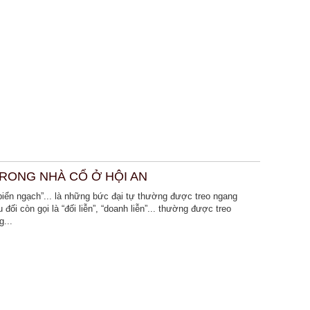
TRONG NHÀ CỔ Ở HỘI AN
“biển ngạch”... là những bức đại tự thường được treo ngang
đối còn gọi là “đối liễn”, “doanh liễn”... thường được treo
g...