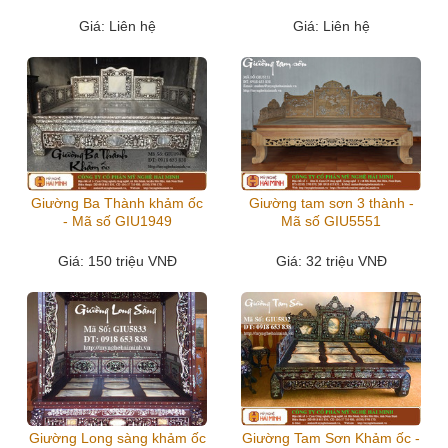
Giá
: Liên hệ
Giá
: Liên hệ
Giường Ba Thành khảm ốc
Giường tam sơn 3 thành -
- Mã số GIU1949
Mã số GIU5551
Giá
: 150 triệu VNĐ
Giá
: 32 triệu VNĐ
Giường Long sàng khảm ốc
Giường Tam Sơn Khảm ốc -