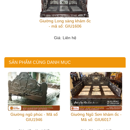
Giường Long sàng khảm ốc
- mã số: GIU1606
Giá
: Liên hệ
SẢN PHẨM CÙNG DANH MỤC
Giường ngũ phúc - Mã số
Giường Ngũ Sơn khảm ốc -
GIU1946
Mã số: GIU6017