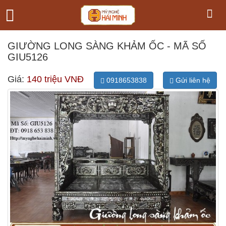
GIƯỜNG LONG SÀNG KHẢM ỐC - MÃ SỐ
GIU5126
Giá:
140 triệu VNĐ
0918653838
Gửi liên hệ