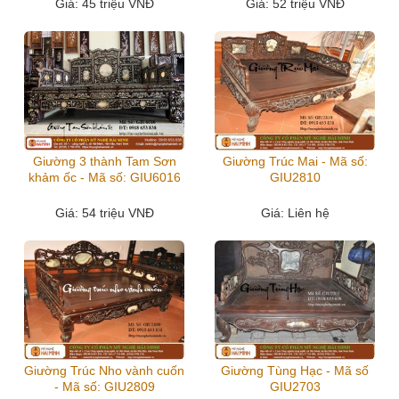
Giá
: 45 triệu VNĐ
Giá
: 52 triệu VNĐ
Giường 3 thành Tam Sơn
Giường Trúc Mai - Mã số:
khảm ốc - Mã số: GIU6016
GIU2810
Giá
: 54 triệu VNĐ
Giá
: Liên hệ
Giường Trúc Nho vành cuốn
Giường Tùng Hạc - Mã số
- Mã số: GIU2809
GIU2703