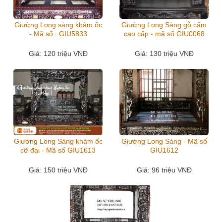
Giường Long sàng khảm ốc
Giường Long Sàng gỗ cẩm
- Mã số : GIU5833
cao cấp - mã số GIU0068
Giá
: 120 triệu VNĐ
Giá
: 130 triệu VNĐ
Giường Long Sàng khảm ốc
Giường Long Sàng - Mã số
cỡ đại - Mã số GIU1613
GIU1612
Giá
: 150 triệu VNĐ
Giá
: 96 triệu VNĐ