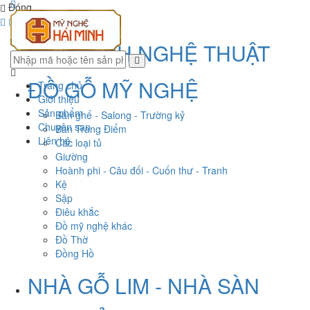
Đóng
CÂY CẢNH NGHỆ THUẬT
ĐỒ GỖ MỸ NGHỆ
Trang chủ
Giới thiệu
Sản phẩm
Bàn ghế - Salong - Trường kỷ
Chuyên san
Bàn Trang Điểm
Liên hệ
Các loại tủ
Giường
Hoành phi - Câu đối - Cuốn thư - Tranh
Kệ
Sập
Điêu khắc
Đồ mỹ nghệ khác
Đồ Thờ
Đồng Hồ
NHÀ GỖ LIM - NHÀ SÀN