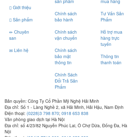
sản phẩm
mua hàng
Giới thiệu
Chính sách
Tư Vấn Sản
Sản phẩm
bảo hành
Phẩm
Chuyên
Chính sách
Hỗ trợ mua
san
vận chuyển
hàng trực
tuyến
Liên hệ
Chính sách
bảo mật
Thông tin
thông tin
thanh toán
Chính Sách
Đổi Trả Sản
Phẩm
Bản quyền:
Công Ty Cổ Phần Mỹ Nghệ Hải Minh
Địa chỉ:
Số 1 - Làng Nghề 2, xã Hải Minh, Hải Hậu, Nam Định
Điện thoại:
(0228)3 798 870
;
0918 653 838
Văn phòng giao dịch tại Hà Nội
Địa chỉ: số 4/23/82 Nguyễn Phúc Lai, Ô Chợ Dừa, Đống Đa, Hà
Nội