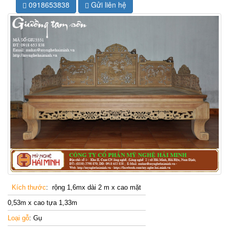
0918653838
Gửi liên hệ
Kích thước
: rộng 1
,6mx dài 2 m x cao mặt
0,53m x cao tựa 1,33m
Loại gỗ
: Gụ