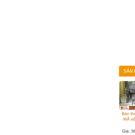
SẢN
Bàn th
MÃ s
Giá
: 3