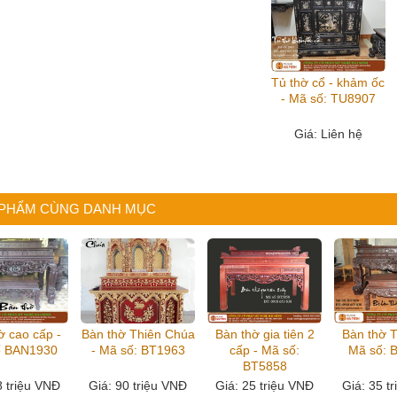
Tủ thờ cổ - khảm ốc
- Mã số: TU8907
Giá
: Liên hệ
 PHẨM CÙNG DANH MỤC
ờ cao cấp -
Bàn thờ Thiên Chúa
Bàn thờ gia tiên 2
Bàn thờ T
ố BAN1930
- Mã số: BT1963
cấp - Mã số:
Mã số: 
BT5858
8 triệu VNĐ
Giá
: 90 triệu VNĐ
Giá
: 25 triệu VNĐ
Giá
: 35 t