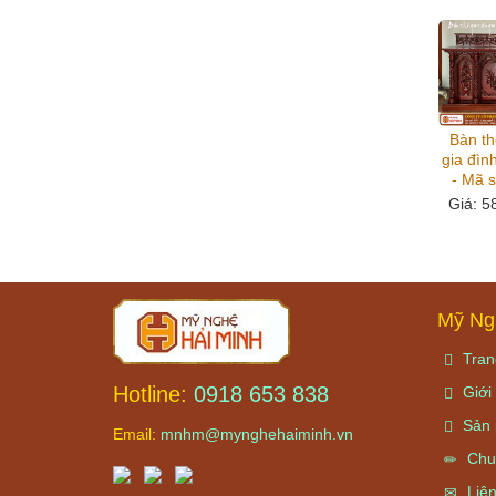
Bàn th
gia đìn
- Mã 
Giá
: 5
Mỹ Ng
Tran
Hotline:
0918 653 838
Giới 
Sản 
Email:
mnhm@mynghehaiminh.vn
Chu
Liên