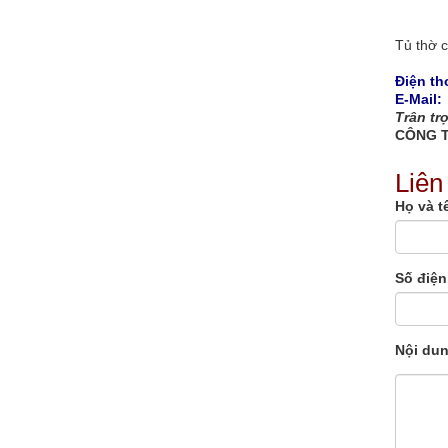
Tủ thờ c
Điện tho
E-Mail
Trân tr
CÔNG T
Liên
Họ và t
Số điện
Nội du