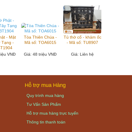
hật - Mật
Tòa Thiên Chúa -
Tủ thờ cổ - khảm ốc
 Tạng -
Mã số: TOA6015
- Mã số: TU8907
BT1904
triệu VNĐ
Giá
: 48 triệu VNĐ
Giá
: Liên hệ
Hỗ trợ mua Hàng
Quy trình mua hàng
Tư Vấn Sản Phẩm
Hỗ trợ mua hàng trực tuyến
Thông tin thanh toán