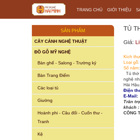
TRANG CHỦ
GIỚI THIỆU
S
TỦ T
SẢN PHẨM
CÂY CẢNH NGHỆ THUẬT
Giá:
L
ĐỒ GỖ MỸ NGHỆ
Kích th
Loại gỗ
Bàn ghế - Salong - Trường kỷ
Số năm
Tủ thờ 
Bàn Trang Điểm
nghệ nh
Hải Hậu,
Các loại tủ
Điện tho
E-Mail
Giường
Trân tr
khách :
Hoành phi - Câu đối - Cuốn thư -
CÔNG T
Tranh
Kệ