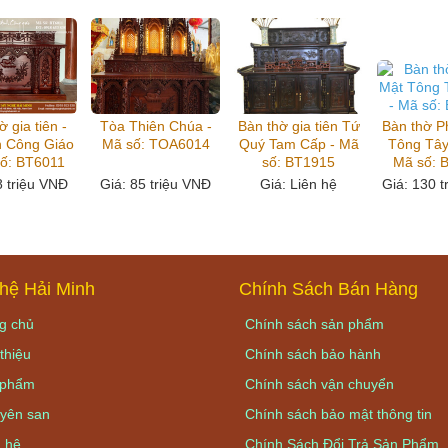
ờ gia tiên -
Tòa Thiên Chúa -
Bàn thờ gia tiên Tứ
Bàn thờ P
h Công Giáo
Mã số: TOA6014
Quý Tam Cấp - Mã
Tông Tây
số: BT6011
số: BT1915
Mã số: 
8 triệu VNĐ
Giá
: 85 triệu VNĐ
Giá
: Liên hệ
Giá
: 130 
hệ Hải Minh
Chính Sách Bán Hàng
g chủ
Chính sách sản phẩm
thiệu
Chính sách bảo hành
phẩm
Chính sách vận chuyển
yên san
Chính sách bảo mật thông tin
 hệ
Chính Sách Đổi Trả Sản Phẩm