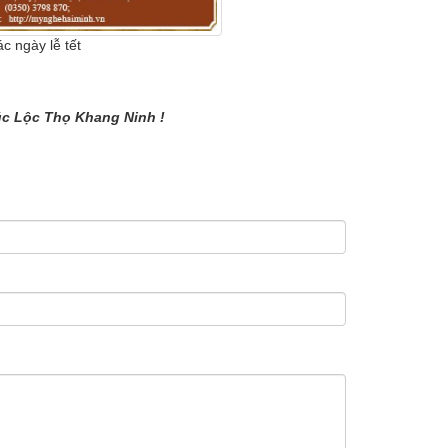
c ngày lễ tết
c Lộc Thọ Khang Ninh !