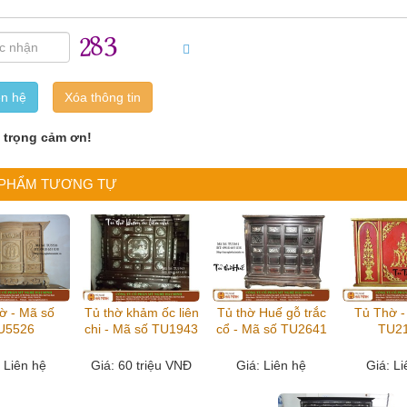
ên hệ
n trọng cảm ơn!
 PHẨM TƯƠNG TỰ
ờ - Mã số
Tủ thờ khảm ốc liên
Tủ thờ Huế gỗ trắc
Tủ Thờ -
U5526
chi - Mã số TU1943
cổ - Mã số TU2641
TU2
: Liên hệ
Giá
: 60 triệu VNĐ
Giá
: Liên hệ
Giá
: L