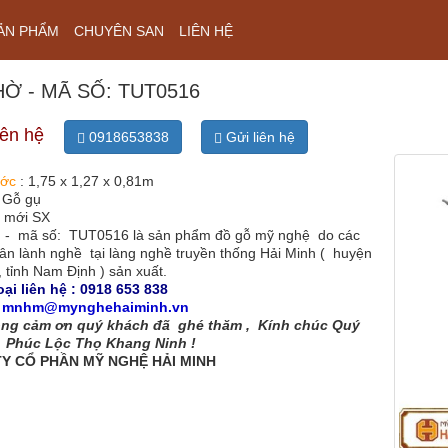
ẢN PHẨM
CHUYÊN SAN
LIÊN HỆ
HỜ - MÃ SỐ: TUT0516
iên hệ
0918653838
Gửi liên hệ
ước
: 1,75 x 1,27 x 0,81m
: Gỗ gụ
: mới SX
- mã số: TUT0516 là sản phẩm đồ gỗ mỹ nghệ do các
ân lành nghề tại làng nghề truyền thống Hải Minh ( huyện
 tỉnh Nam Định ) sản xuất.
ại liên hệ :
0918 653 838
:
mnhm@mynghehaiminh.vn
ọng cảm ơn quý khách đã ghé thăm , Kính chúc Quý
 Phúc Lộc Thọ Khang Ninh !
Y CỔ PHẦN MỸ NGHỆ HẢI MINH