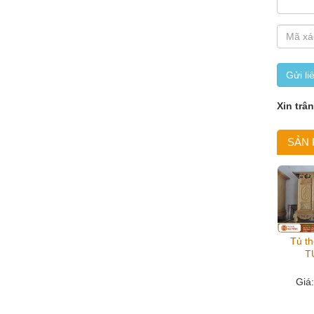
Gửi li
Xin trâ
SẢN
Tủ th
T
Giá