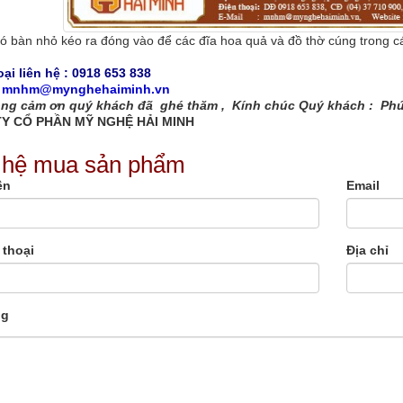
ó bàn nhỏ kéo ra đóng vào để các đĩa hoa quả và đồ thờ cúng trong cá
ại liên hệ :
0918 653 838
:
mnhm@mynghehaiminh.vn
ọng cảm ơn quý khách đã ghé thăm , Kính chúc Quý khách : Phú
Y CỔ PHẦN MỸ NGHỆ HẢI MINH
 hệ mua sản phẩm
ên
Email
 thoại
Địa chỉ
ng