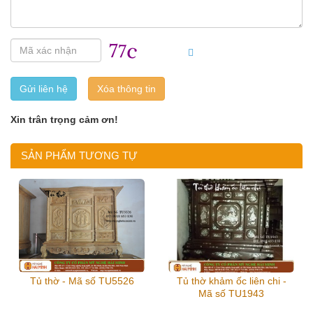
Gửi liên hệ
Xin trân trọng cảm ơn!
SẢN PHẨM TƯƠNG TỰ
Tủ thờ - Mã số TU5526
Tủ thờ khảm ốc liên chi -
Mã số TU1943