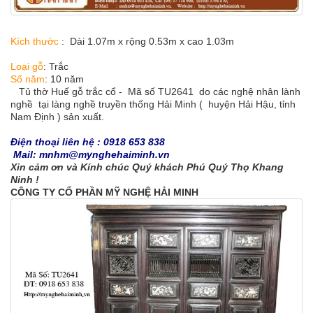
Kích thước
: Dài 1.07m x rộng 0.53m x cao 1.03m
Loại gỗ
: Trắc
Số năm
: 10 năm
Tủ thờ Huế gỗ trắc cổ - Mã số TU2641 do các nghệ nhân lành
nghề tại làng nghề truyền thống Hải Minh ( huyện Hải Hậu, tỉnh
Nam Định ) sản xuất.
Điện thoại liên hệ : 0918 653 838
Mail: mnhm@mynghehaiminh.vn
Xin cảm ơn và Kính chúc Quý khách Phú Quý Thọ Khang
Ninh !
CÔNG TY CỔ PHẦN MỸ NGHỆ HẢI MINH