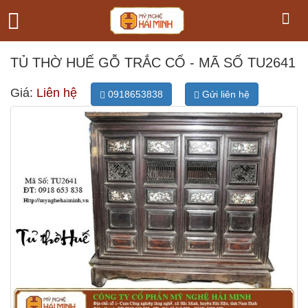
TỦ THỜ HUẾ GỖ TRẮC CỔ - MÃ SỐ TU2641
Giá:
Liên hệ
0918653838
Gửi liên hệ