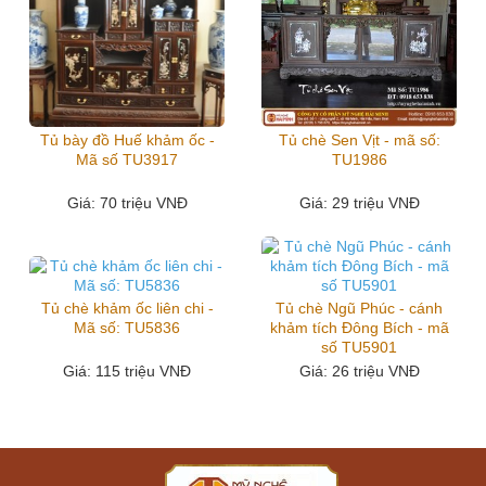
Tủ bày đồ Huế khảm ốc -
Tủ chè Sen Vịt - mã số:
Mã số TU3917
TU1986
Giá
: 70 triệu VNĐ
Giá
: 29 triệu VNĐ
Tủ chè khảm ốc liên chi -
Tủ chè Ngũ Phúc - cánh
Mã số: TU5836
khảm tích Đông Bích - mã
số TU5901
Giá
: 115 triệu VNĐ
Giá
: 26 triệu VNĐ