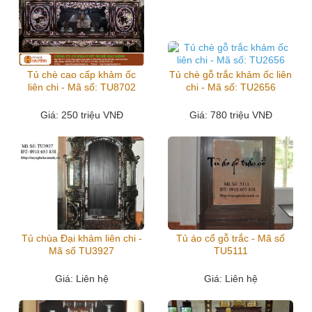
Tủ chè cao cấp khảm ốc
Tủ chè gỗ trắc khảm ốc liên
liên chi - Mã số: TU8702
chi - Mã số: TU2656
Giá
: 250 triệu VNĐ
Giá
: 780 triệu VNĐ
Tủ chùa Đại khảm liên chi -
Tủ áo cổ gỗ trắc - Mã số
Mã số TU3927
TU5111
Giá
: Liên hệ
Giá
: Liên hệ