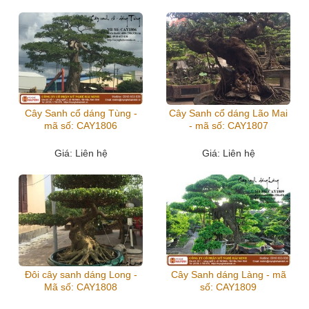
Cây Sanh cổ dáng Tùng -
Cây Sanh cổ dáng Lão Mai
mã số: CAY1806
- mã số: CAY1807
Giá
: Liên hệ
Giá
: Liên hệ
Đôi cây sanh dáng Long -
Cây Sanh dáng Làng - mã
Mã số: CAY1808
số: CAY1809