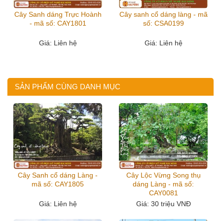
Cây Sanh dáng Trực Hoành
Cây sanh cổ dáng làng - mã
- mã số: CAY1801
số: CSA0199
Giá
: Liên hệ
Giá
: Liên hệ
SẢN PHẨM CÙNG DANH MỤC
Cây Sanh cổ dáng Làng -
Cây Lộc Vừng Song thụ
mã số: CAY1805
dáng Làng - mã số:
CAY0081
Giá
: Liên hệ
Giá
: 30 triệu VNĐ