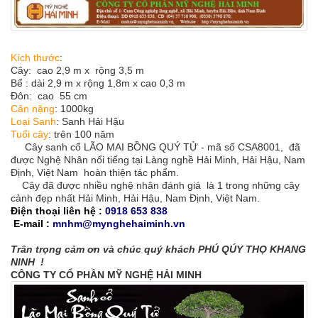
Kích thước
:
Cây: cao 2,9 m x rộng 3,5 m
Bể : dài 2,9 m x rộng 1,8m x cao 0,3 m
Đôn: cao 55 cm
Cân nặng
:
1000kg
Loại Sanh
:
Sanh Hải Hậu
Tuổi cây
: trên 100 năm
Cây sanh cổ LÃO MAI BỒNG QUÝ TỬ - mã số CSA8001, đã
được Nghệ Nhân nổi tiếng tại Làng nghề Hải Minh, Hải Hậu, Nam
Định, Việt Nam hoàn thiện tác phẩm.
Cây đã được nhiều nghệ nhân đánh giá là 1 trong những cây
cảnh đẹp nhất Hải Minh, Hải Hậu, Nam Định, Việt Nam.
Điện thoại liên hệ :
0918 653 838
E-mail :
mnhm@mynghehaiminh.vn
Trân trọng cảm ơn và chúc quý khách PHÚ QÚY THỌ KHANG
NINH !
CÔNG TY CỔ PHẦN MỸ NGHỆ HẢI MINH