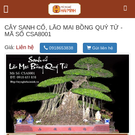
CÂY SANH CỔ, LÃO MAI BỒNG QUÝ TỬ -
MÃ SỐ CSA8001
Giá:
Liên hệ
0918653838
Gửi liên hệ