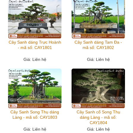
Cây Sanh dáng Trực Hoành
Cây Sanh dáng Tam Đa -
- mã số: CAY1801
mã số: CAY1802
Giá
: Liên hệ
Giá
: Liên hệ
Cây Sanh Song Thụ dáng
Cây Sanh cổ Song Thụ
Làng - mã số: CAY1803
dáng Làng - mã số:
CAY1804
Giá
: Liên hệ
Giá
: Liên hệ