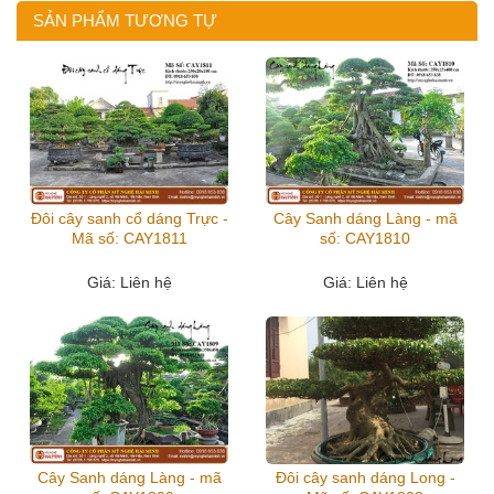
SẢN PHẨM TƯƠNG TỰ
Đôi cây sanh cổ dáng Trực -
Cây Sanh dáng Làng - mã
Mã số: CAY1811
số: CAY1810
Giá
: Liên hệ
Giá
: Liên hệ
Cây Sanh dáng Làng - mã
Đôi cây sanh dáng Long -