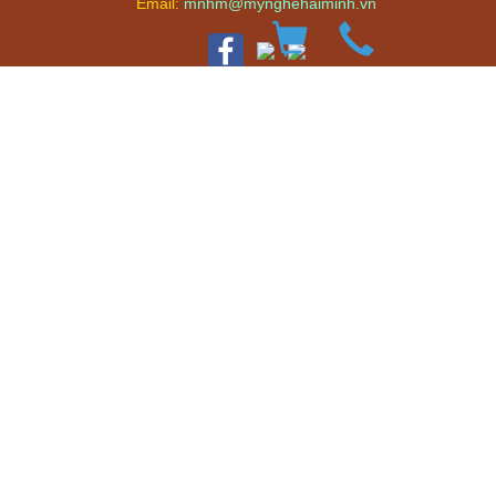
Email:
mnhm@mynghehaiminh.vn
© 2026
Mỹ Nghệ Hải Minh
. All rights reserved.
Mỹ Nghệ Hải Minh
Trang chủ
Giới thiệu
Sản phẩm
Chuyên san
Liên hệ
Chính Sách Bán Hàng
Chính sách sản phẩm
Chính sách bảo hành
Chính sách vận chuyển