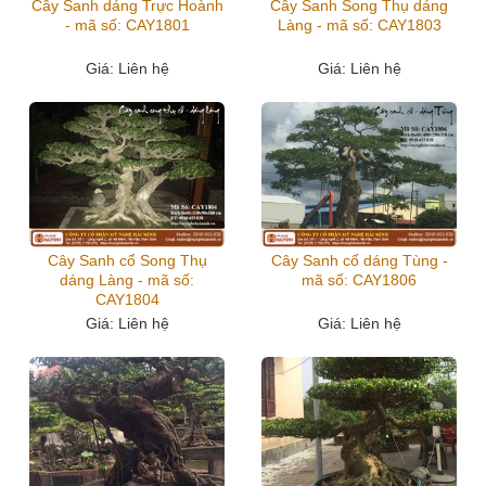
Cây Sanh dáng Trực Hoành
Cây Sanh Song Thụ dáng
- mã số: CAY1801
Làng - mã số: CAY1803
Giá
: Liên hệ
Giá
: Liên hệ
Cây Sanh cổ Song Thụ
Cây Sanh cổ dáng Tùng -
dáng Làng - mã số:
mã số: CAY1806
CAY1804
Giá
: Liên hệ
Giá
: Liên hệ