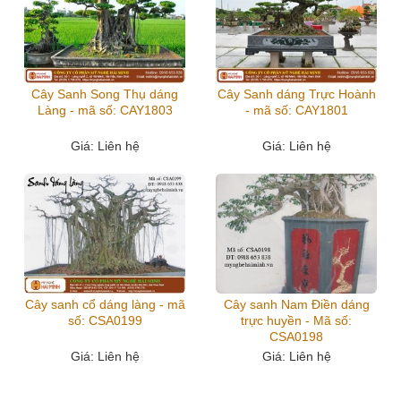
Cây Sanh Song Thụ dáng
Cây Sanh dáng Trực Hoành
Làng - mã số: CAY1803
- mã số: CAY1801
Giá
: Liên hệ
Giá
: Liên hệ
Cây sanh cổ dáng làng - mã
Cây sanh Nam Điền dáng
số: CSA0199
trực huyền - Mã số:
CSA0198
Giá
: Liên hệ
Giá
: Liên hệ