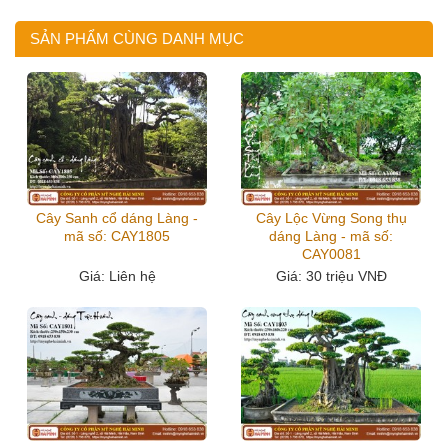
SẢN PHẨM CÙNG DANH MỤC
Cây Sanh cổ dáng Làng -
Cây Lộc Vừng Song thụ
mã số: CAY1805
dáng Làng - mã số:
CAY0081
Giá
: Liên hệ
Giá
: 30 triệu VNĐ