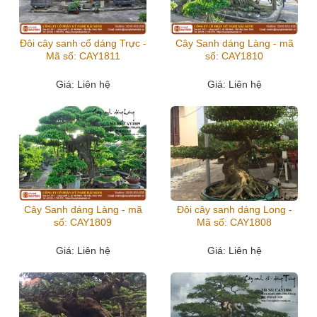
Đôi cây sanh cổ dáng Trực -
Cây Sanh dáng Làng - mã
Mã số: CAY1811
số: CAY1810
Giá
: Liên hệ
Giá
: Liên hệ
Cây Sanh dáng Làng - mã
Đôi cây sanh dáng Long -
số: CAY1809
Mã số: CAY1808
Giá
: Liên hệ
Giá
: Liên hệ