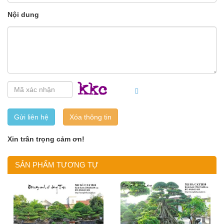
Nội dung
Gửi liên hệ
Xin trân trọng cảm ơn!
SẢN PHẨM TƯƠNG TỰ