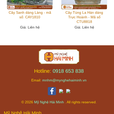
Cây Sanh dáng Làng - mã
Cây Tùng La Hán dáng
số: CAY1810
Trực Hoành - Mã số
CTU8818
Giá
: Liên hệ
Giá
: Liên hệ
Hotline:
0918 653 838
Email:
mnhm@mynghehaiminh.vn
© 2026
Mỹ Nghệ Hải Minh
. All rights reserved.
Mỹ Nghệ Hải Minh