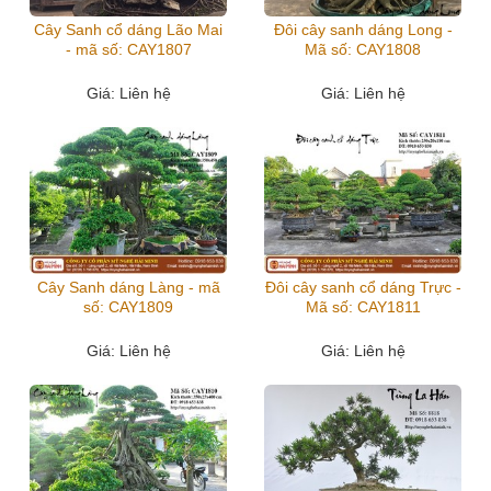
Cây Sanh cổ dáng Lão Mai
Đôi cây sanh dáng Long -
- mã số: CAY1807
Mã số: CAY1808
Giá
: Liên hệ
Giá
: Liên hệ
Cây Sanh dáng Làng - mã
Đôi cây sanh cổ dáng Trực -
số: CAY1809
Mã số: CAY1811
Giá
: Liên hệ
Giá
: Liên hệ