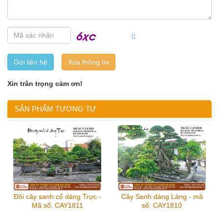
Gửi liên hệ
Xin trân trọng cảm ơn!
SẢN PHẨM TƯƠNG TỰ
Đôi cây sanh cổ dáng Trực -
Cây Sanh dáng Làng - mã
Mã số: CAY1811
số: CAY1810