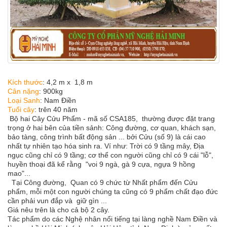
Kích thước
:
4,2 m x 1,8 m
Cân nặng
:
900kg
Loại Sanh
:
Nam Điền
Tuổi cây
: trên 40 năm
Bộ hai Cây Cửu Phẩm - mã số CSA185, thường được đặt trang
trọng ở hai bên của tiền sảnh: Công đường, cơ quan, khách sạn,
bảo tàng, công trình bất động sản ... bởi Cửu (số 9) là cái cao
nhất tự nhiên tạo hóa sinh ra. Ví như: Trời có 9 tầng mây, Địa
ngục cũng chỉ có 9 tầng; cơ thể con người cũng chỉ có 9 cái "lỗ",
huyền thoại đã kể rằng "voi 9 ngà, gà 9 cựa, ngựa 9 hồng
mao"...
Tại Công đường, Quan có 9 chức từ Nhất phẩm đến Cửu
phẩm, mỗi một con người chúng ta cũng có 9 phẩm chất đạo đức
cần phải vun đắp và giữ gìn ...
Giá nêu trên là cho cả bộ 2 cây.
Tác phẩm do các Nghệ nhân nổi tiếng tại làng nghề Nam Điền và