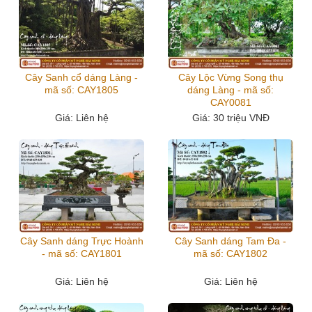
Cây Sanh cổ dáng Làng -
Cây Lộc Vừng Song thụ
mã số: CAY1805
dáng Làng - mã số:
CAY0081
Giá
: Liên hệ
Giá
: 30 triệu VNĐ
Cây Sanh dáng Trực Hoành
Cây Sanh dáng Tam Đa -
- mã số: CAY1801
mã số: CAY1802
Giá
: Liên hệ
Giá
: Liên hệ