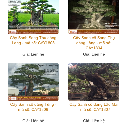
Cây Sanh Song Thụ dáng
Cây Sanh cổ Song Thụ
Làng - mã số: CAY1803
dáng Làng - mã số:
CAY1804
Giá
: Liên hệ
Giá
: Liên hệ
Cây Sanh cổ dáng Tùng -
Cây Sanh cổ dáng Lão Mai
mã số: CAY1806
- mã số: CAY1807
Giá
: Liên hệ
Giá
: Liên hệ