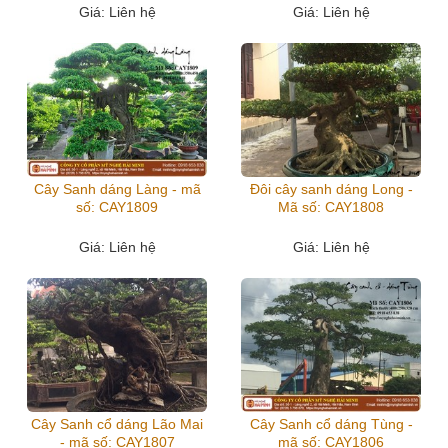
Giá
: Liên hệ
Giá
: Liên hệ
Cây Sanh dáng Làng - mã
Đôi cây sanh dáng Long -
số: CAY1809
Mã số: CAY1808
Giá
: Liên hệ
Giá
: Liên hệ
Cây Sanh cổ dáng Lão Mai
Cây Sanh cổ dáng Tùng -
- mã số: CAY1807
mã số: CAY1806