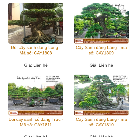
Đôi cây sanh dáng Long -
Cây Sanh dáng Làng - mã
Mã số: CAY1808
số: CAY1809
Giá
: Liên hệ
Giá
: Liên hệ
Đôi cây sanh cổ dáng Trực -
Cây Sanh dáng Làng - mã
Mã số: CAY1811
số: CAY1810
Giá
: Liên hệ
Giá
: Liên hệ