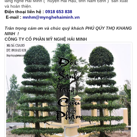
làng nghề Hải Minh ( huyện Hải Hậu, tỉnh Nam Định ) sản xuất
và hoàn thiện.
Điện thoại liên hệ :
0918 653 838
E-mail :
mnhm@mynghehaiminh.vn
Trân trọng cảm ơn và chúc quý khách PHÚ QÚY THỌ KHANG
NINH !
CÔNG TY CỔ PHẦN MỸ NGHỆ HẢI MINH