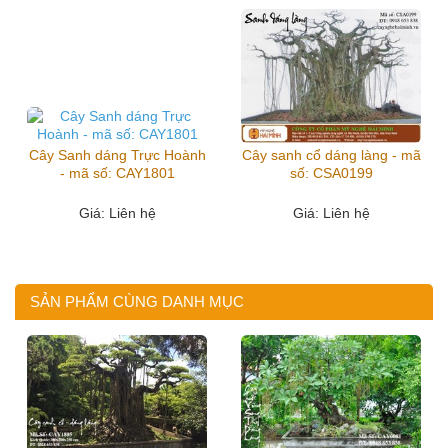
Cây Sanh dáng Trực Hoành
Cây sanh cổ dáng làng - mã
- mã số: CAY1801
số: CSA0199
Giá
: Liên hệ
Giá
: Liên hệ
SẢN PHẨM CÙNG DANH MỤC