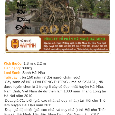
Kích thước
:
1,8 m x 2,2 m
Cân nặng
:
800kg
Loại Sanh
:
Sanh Hải Hậu
Tuổi cây
: trên 150 năm (7 đời người chăm sóc)
Cây sanh cổ NGŨ ĐẠI ĐỒNG ĐƯỜNG - mã số CSA161, đã
được tuyển chọn là 1 trong 5 cây cổ đẹp nhất huyện Hải Hậu,
Nam Định, Việt Nam để dự triển lãm 1000 năm Thăng Long tại
Hà Nội năm 2010
Đoạt giả đặc biệt (giải cao nhất và duy nhất ) tại Hội chợ Triển
lãm huyện Hải Hậu năm 2011.
Đoạt giả đặc biệt (giải cao nhất và duy nhất ) tại Hội chợ Triển
lãm xã Hải Minh, Hải Hậu, Nam Định, Việt Nam năm 2012.