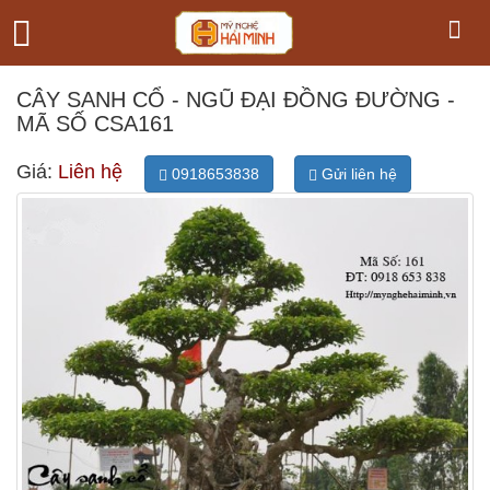
CÂY SANH CỔ - NGŨ ĐẠI ĐỒNG ĐƯỜNG -
MÃ SỐ CSA161
Giá:
Liên hệ
0918653838
Gửi liên hệ