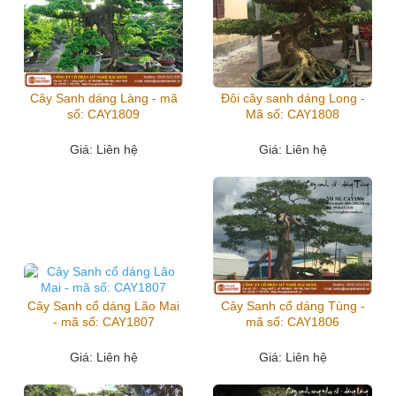
Cây Sanh dáng Làng - mã
Đôi cây sanh dáng Long -
số: CAY1809
Mã số: CAY1808
Giá
: Liên hệ
Giá
: Liên hệ
Cây Sanh cổ dáng Lão Mai
Cây Sanh cổ dáng Tùng -
- mã số: CAY1807
mã số: CAY1806
Giá
: Liên hệ
Giá
: Liên hệ