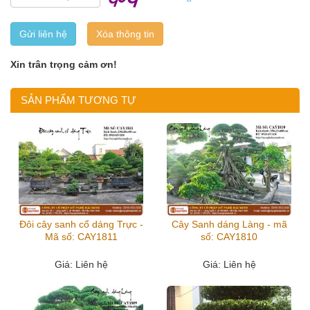
Gửi liên hệ
Xin trân trọng cảm ơn!
SẢN PHẨM TƯƠNG TỰ
Đôi cây sanh cổ dáng Trực -
Cây Sanh dáng Làng - mã
Mã số: CAY1811
số: CAY1810
Giá
: Liên hệ
Giá
: Liên hệ