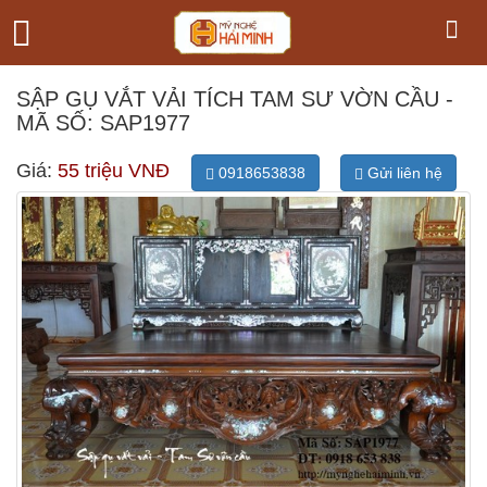
SẬP GỤ VẮT VẢI TÍCH TAM SƯ VỜN CẦU -
MÃ SỐ: SAP1977
Giá:
55 triệu VNĐ
0918653838
Gửi liên hệ