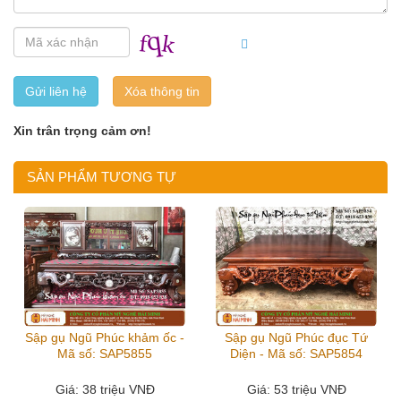
Gửi liên hệ
Xin trân trọng cảm ơn!
SẢN PHẨM TƯƠNG TỰ
Sập gụ Ngũ Phúc khảm ốc -
Sập gụ Ngũ Phúc đục Tứ
Mã số: SAP5855
Diện - Mã số: SAP5854
Giá
: 38 triệu VNĐ
Giá
: 53 triệu VNĐ