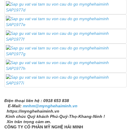
Điện thoại liên hệ : 0918 653 838
E-Mail:
mnhm@mynghehaiminh.vn
https://mynghehaiminh.vn
Kính chúc Quý khách Phú-Quý-Thọ-Khang-Ninh !
Xin trân trọng cảm ơn.
CÔNG TY CỔ PHẦN MỸ NGHỆ HẢI MINH