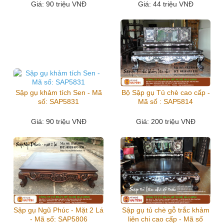
Giá
: 90 triệu VNĐ
Giá
: 44 triệu VNĐ
Sập gụ khảm tích Sen - Mã
Bộ Sập gụ Tủ chè cao cấp -
số: SAP5831
Mã số : SAP5814
Giá
: 90 triệu VNĐ
Giá
: 200 triệu VNĐ
Sập gụ Ngũ Phúc - Mặt 2 Lá
Sập gụ tủ chè gỗ trắc khảm
- Mã số: SAP5806
liên chi cao cấp - Mã số