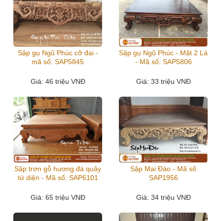
Sập gụ Ngũ Phúc cỡ đại -
Sập gụ Ngũ Phúc - Mặt 2 Lá
mã số: SAP5845
- Mã số: SAP5806
Giá
: 46 triệu VNĐ
Giá
: 33 triệu VNĐ
Sập trơn gỗ hương đá quây
Sập Mai Đào - Mã số
tứ diện - Mã số: SAP6101
SAP1956
Giá
: 65 triệu VNĐ
Giá
: 34 triệu VNĐ