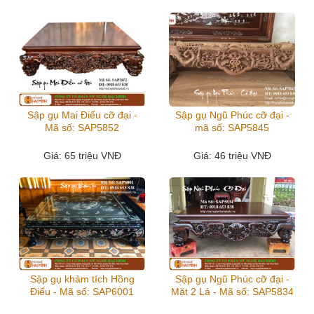
Sập gụ Mai Điểu cỡ đại -
Sập gụ Ngũ Phúc cỡ đại -
Mã số: SAP5852
mã số: SAP5845
Giá
: 65 triệu VNĐ
Giá
: 46 triệu VNĐ
Sập gụ khảm tích Hồng
Sập gụ Ngũ Phúc cỡ đại -
Điểu - Mã số: SAP6001
Mặt 2 Lá - Mã số: SAP5834