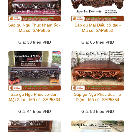
Sập gụ Ngũ Phúc khảm ốc -
Sập gụ Mai Điểu cỡ đại -
Mã số: SAP5855
Mã số: SAP5852
Giá
: 38 triệu VNĐ
Giá
: 65 triệu VNĐ
Sập gụ Ngũ Phúc cỡ đại -
Sập gụ Ngũ Phúc đục Tứ
Mặt 2 Lá - Mã số: SAP5834
Diện - Mã số: SAP5854
Giá
: 44 triệu VNĐ
Giá
: 53 triệu VNĐ