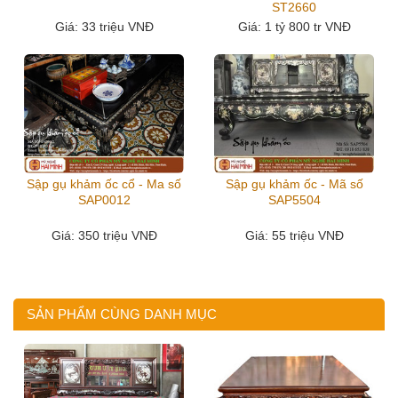
ST2660
Giá
: 33 triệu VNĐ
Giá
: 1 tỷ 800 tr VNĐ
Sập gụ khảm ốc cổ - Ma số
Sập gụ khảm ốc - Mã số
SAP0012
SAP5504
Giá
: 350 triệu VNĐ
Giá
: 55 triệu VNĐ
SẢN PHẨM CÙNG DANH MỤC