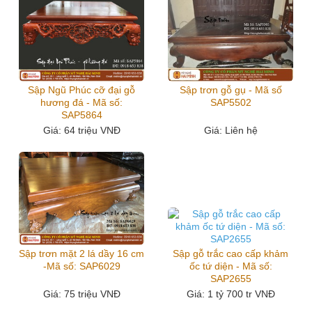
Sập Ngũ Phúc cỡ đại gỗ
Sập trơn gỗ gụ - Mã số
hương đá - Mã số:
SAP5502
SAP5864
Giá
: 64 triệu VNĐ
Giá
: Liên hệ
Sập trơn mặt 2 lá dầy 16 cm
Sập gỗ trắc cao cấp khảm
-Mã số: SAP6029
ốc tứ diện - Mã số:
SAP2655
Giá
: 75 triệu VNĐ
Giá
: 1 tỷ 700 tr VNĐ