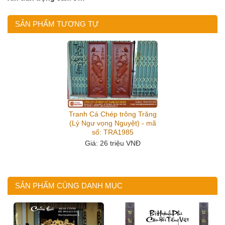
SẢN PHẨM TƯƠNG TỰ
Tranh Cá Chép trông Trăng
(Lý Ngư vọng Nguyệt) - mã
số: TRA1985
Giá
: 26 triệu VNĐ
SẢN PHẨM CÙNG DANH MỤC