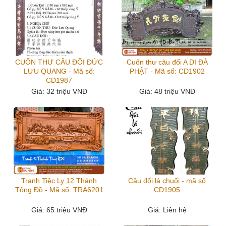
CUỐN THƯ CÂU ĐỐI ĐỨC
Cuốn thư câu đối A DI ĐÀ
LƯU QUANG - Mã số:
PHẬT - Mã số: CD1902
CD1987
Giá
: 32 triệu VNĐ
Giá
: 48 triệu VNĐ
Tranh Tiệc Ly 12 Thánh
Câu đối lá chuối - mã số
Tông Đồ - Mã số: TRA6201
CD1905
Giá
: 65 triệu VNĐ
Giá
: Liên hệ