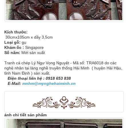
Kích thước:
30cmx105cm x dầy 3,5cm
Loại gỗ:
gụ
Khảm ốc :
Singapore
Số năm:
Mới sản xuất
Tranh cá chép Lý Ngư Vọng Nguyệt - Mã số: TRA6018 do các
nghệ nhân tại làng nghề truyền thống Hải Minh ( huyện Hải Hậu,
tỉnh Nam Định ) sản xuất.
Điện thoại liên hệ : 0918 653 838
E-Mail:
mnhm@mynghehaiminh.vn
ảnh chi tiết sản phẩm