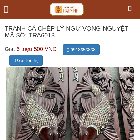
TRANH CÁ CHÉP LÝ NGƯ VỌNG NGUYỆT -
MÃ SỐ: TRA6018
Giá:
6 triệu 500 VNĐ
0918653838
Gửi liên hệ