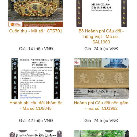
Cuốn thư - Mã số : CT5701
Bộ Hoành phi Câu đối -
Tiếng Việt - Mã số :
SAL1960
Giá
: 14 triệu VNĐ
Giá
: 24 triệu VNĐ
Hoành phi câu đối khảm ốc
Hoành phi Câu đối nền gấm
- Mã số CD5845
- mã số: CD1982
Giá
: 42 triệu VNĐ
Giá
: 24 triệu VNĐ