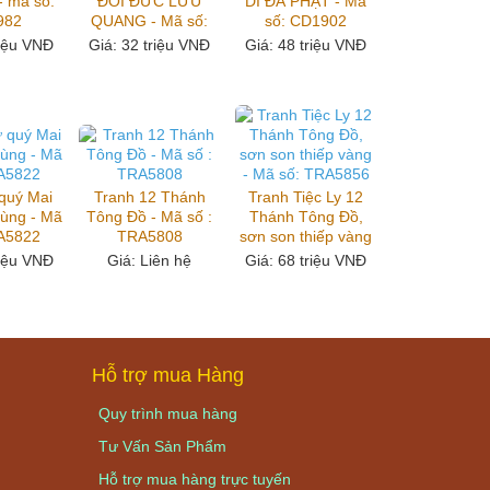
- mã số:
ĐỐI ĐỨC LƯU
DI ĐÀ PHẬT - Mã
982
QUANG - Mã số:
số: CD1902
CD1987
riệu VNĐ
Giá
: 32 triệu VNĐ
Giá
: 48 triệu VNĐ
 quý Mai
Tranh 12 Thánh
Tranh Tiệc Ly 12
Tùng - Mã
Tông Đồ - Mã số :
Thánh Tông Đồ,
RA5822
TRA5808
sơn son thiếp vàng
- Mã số: TRA5856
riệu VNĐ
Giá
: Liên hệ
Giá
: 68 triệu VNĐ
Hỗ trợ mua Hàng
Quy trình mua hàng
Tư Vấn Sản Phẩm
Hỗ trợ mua hàng trực tuyến