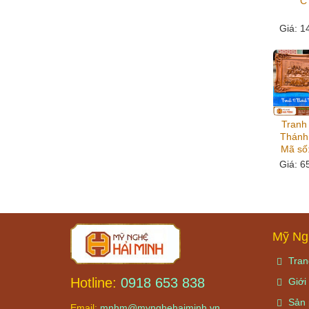
C
Giá
: 1
Tranh 
Thánh
Mã số
Giá
: 6
Mỹ Ng
Tran
Hotline:
0918 653 838
Giới 
Sản 
Email:
mnhm@mynghehaiminh.vn