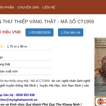
ẢN PHẨM
CHUYÊN SAN
LIÊN HỆ
 THƯ THIẾP VÀNG THẬT - MÃ SỐ CT1959
0 triệu VNĐ
0918653838
Gửi liên hệ
ước
: 1.75 m x 90 m
gụ
ng thật
Sản xuất mới
do các nghệ nhân lành nghề
ư thiếp vàng thật - Mã số CT1959
 nghề truyền thống Hải Minh ( huyện Hải Hậu, tỉnh Nam Định ) sản
ại liên hệ : 0918 653 838
mnhm@mynghehaiminh.vn
 ơn và Kính chúc Quý khách Phú Quý Thọ Khang Ninh !