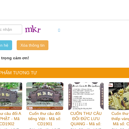
ên hệ
n trọng cảm ơn!
 PHẨM TƯƠNG TỰ
ư câu đối A
Cuốn thư câu đối
CUỐN THƯ CÂU
Cuốn thư
 PHẬT - Mã
tiếng Việt - Mã số:
ĐỐI ĐỨC LƯU
thiếp vàng
 CD1902
CD1901
QUANG - Mã số:
Mã số: 