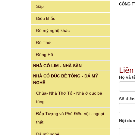
CÔNG T
Sập
Điêu khắc
Đồ mỹ nghệ khác
Đồ Thờ
Đồng Hồ
NHÀ GỖ LIM - NHÀ SÀN
Liên
NHÀ CỔ ĐÚC BÊ TÔNG - ĐÁ MỸ
Họ và t
NGHỆ
Chùa- Nhà Thờ Tổ - Nhà ở đúc bê
Số điện
tông
Đắp Tượng và Phù Điêu nội - ngoại
Nội du
thất
Đá mỹ nghệ