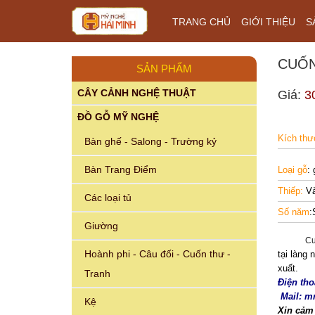
TRANG CHỦ
GIỚI THIỆU
S
CUỐN
SẢN PHẨM
CÂY CẢNH NGHỆ THUẬT
Giá:
3
ĐỒ GỖ MỸ NGHỆ
Kích th
Bàn ghế - Salong - Trường kỷ
Bàn Trang Điểm
Loại gỗ
: 
Thiếp:
Và
Các loại tủ
Số năm
:
Giường
Cuốn th
Hoành phi - Câu đối - Cuốn thư -
tại làng
xuất.
Tranh
Điện tho
Mail: 
Kệ
Xin cảm