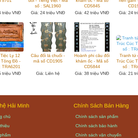
T5701
đối - Tiếng Việt - Mã
khảm ốc - Mã số
nền gấm 
số : SAL1960
CD5845
CD1
4 triệu VNĐ
Giá
: 24 triệu VNĐ
Giá
: 42 triệu VNĐ
Giá
: 24 t
Tiệc Ly 12
Câu đối lá chuối -
Hoành phi câu đối
Tranh tứ
 Tông Đồ -
mã số CD1905
khảm ốc - Mã số
Trúc Cúc 
: TRA6201
CD5844
số : T
5 triệu VNĐ
Giá
: Liên hệ
Giá
: 38 triệu VNĐ
Giá
: 21 t
hệ Hải Minh
Chính Sách Bán Hàng
g chủ
Chính sách sản phẩm
thiệu
Chính sách bảo hành
phẩm
Chính sách vận chuyển