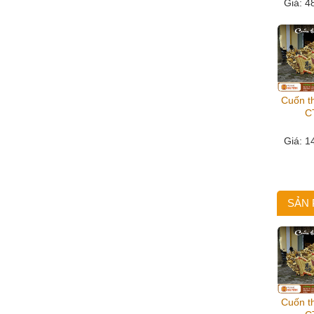
Giá
: 4
Cuốn th
C
Giá
: 1
SẢN
Cuốn th