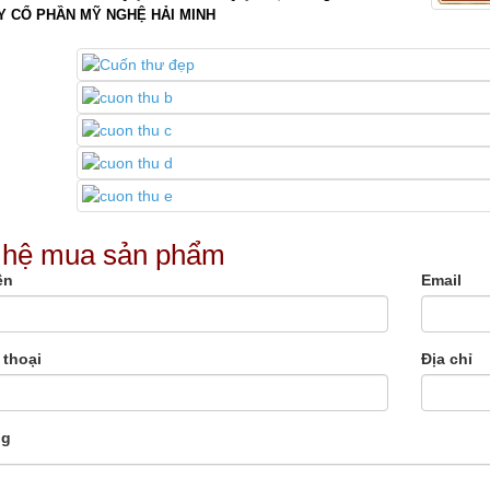
Y CỔ PHẦN MỸ NGHỆ HẢI MINH
 hệ mua sản phẩm
ên
Email
 thoại
Địa chỉ
ng