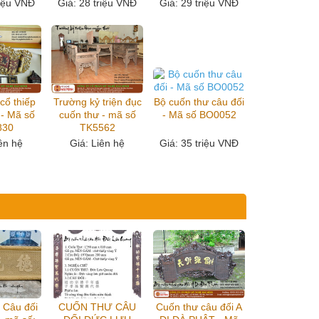
riệu VNĐ
Giá
: 28 triệu VNĐ
Giá
: 29 triệu VNĐ
cổ thiếp
Trường kỷ triện đục
Bộ cuốn thư câu đối
 - Mã số
cuốn thư - mã số
- Mã số BO0052
830
TK5562
iên hệ
Giá
: Liên hệ
Giá
: 35 triệu VNĐ
 Câu đối
CUỐN THƯ CÂU
Cuốn thư câu đối A