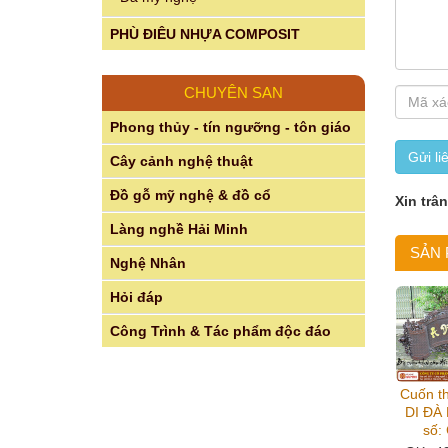
PHÙ ĐIÊU NHỰA COMPOSIT
CHUYÊN SAN
Phong thủy - tín ngưỡng - tôn giáo
Gửi li
Cây cảnh nghệ thuật
Đồ gỗ mỹ nghệ & đồ cổ
Xin trâ
Làng nghề Hải Minh
SẢN
Nghệ Nhân
Hỏi đáp
Công Trình & Tác phẩm độc đáo
Cuốn th
DI ĐÀ
số: