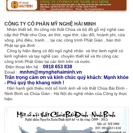
CÔNG TY CỔ PHẦN MỸ NGHỆ HẢI MINH
Nhận thiết kế, thi công nội thất Chùa và bộ đồ gỗ mỹ nghệ cao
cấp thờ Phật như Oxa, án thờ, ngai thờ, câu đối, hoành phi, cửa
võng, phù điêu, tranh ... tại các công trình Phật Giáo , bàn thờ
Phật tại gia đình ...
Công ty hiện đang có đội ngũ nghệ nhân và thợ lành nghề có
kinh nghiệm và tay nghề cao chuyên thiết kế và thi công các
công trình Phật Giáo tại các tỉnh trên cả nước.
0918 653 838
Điện thoại liên hệ :
mnhm@mynghehaiminh.vn
Email :
Trân trọng cảm ơn và kính chúc quý khách: Mạnh khỏe
- Phú quý thọ khang ninh !
Hân hạnh giới thiệu một số hình ảnh về nội thất
Chùa Bái Đính -
Ninh Bình và Chùa Giàn - Hà Nội do nghệ nhân của Công ty thực
hiện