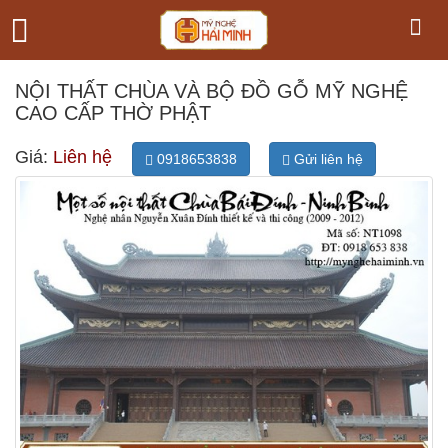
NỘI THẤT CHÙA VÀ BỘ ĐỒ GỖ MỸ NGHỆ
CAO CẤP THỜ PHẬT
Giá:
Liên hệ
0918653838
Gửi liên hệ