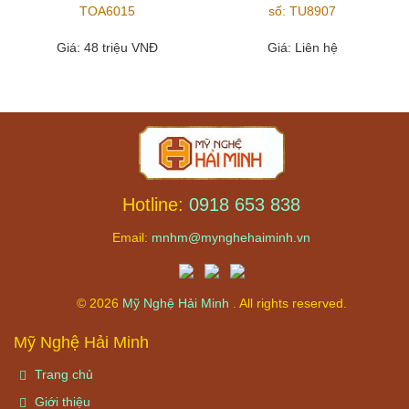
TOA6015
số: TU8907
Giá
: 48 triệu VNĐ
Giá
: Liên hệ
Hotline:
0918 653 838
Email:
mnhm@mynghehaiminh.vn
© 2026
Mỹ Nghệ Hải Minh
. All rights reserved.
Mỹ Nghệ Hải Minh
Trang chủ
Giới thiệu