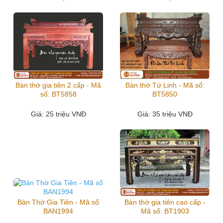
Bàn thờ gia tiên 2 cấp - Mã
Bàn thờ Tứ Linh - Mã số:
số: BT5858
BT5850
Giá
: 25 triệu VNĐ
Giá
: 35 triệu VNĐ
Bàn Thờ Gia Tiên - Mã số
Bàn thờ gia tiên cao cấp -
BAN1994
Mã số: BT1903