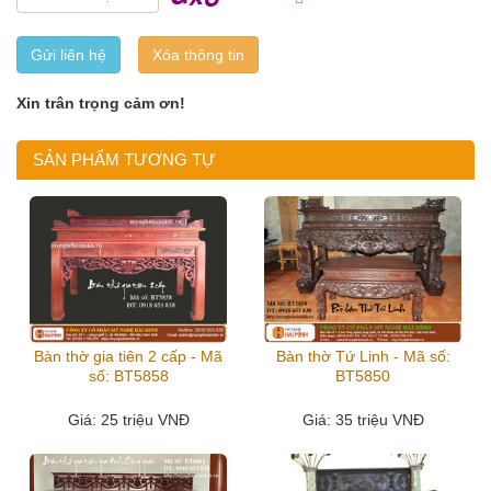
Gửi liên hệ
Xin trân trọng cảm ơn!
SẢN PHẨM TƯƠNG TỰ
Bàn thờ gia tiên 2 cấp - Mã
Bàn thờ Tứ Linh - Mã số:
số: BT5858
BT5850
Giá
: 25 triệu VNĐ
Giá
: 35 triệu VNĐ