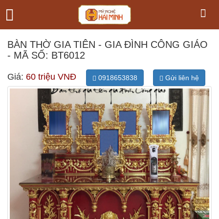
BÀN THỜ GIA TIÊN - GIA ĐÌNH CÔNG GIÁO
- MÃ SỐ: BT6012
Giá:
60 triệu VNĐ
0918653838
Gửi liên hệ