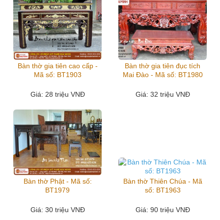
Bàn thờ gia tiên cao cấp -
Bàn thờ gia tiên đục tích
Mã số: BT1903
Mai Đào - Mã số: BT1980
Giá
: 28 triệu VNĐ
Giá
: 32 triệu VNĐ
Bàn thờ Phật - Mã số:
Bàn thờ Thiên Chúa - Mã
BT1979
số: BT1963
Giá
: 30 triệu VNĐ
Giá
: 90 triệu VNĐ