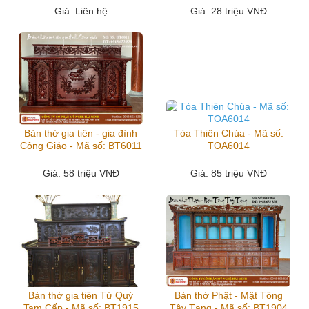
Giá
: Liên hệ
Giá
: 28 triệu VNĐ
Bàn thờ gia tiên - gia đình
Tòa Thiên Chúa - Mã số:
Công Giáo - Mã số: BT6011
TOA6014
Giá
: 58 triệu VNĐ
Giá
: 85 triệu VNĐ
Bàn thờ gia tiên Tứ Quý
Bàn thờ Phật - Mật Tông
Tam Cấp - Mã số: BT1915
Tây Tạng - Mã số: BT1904