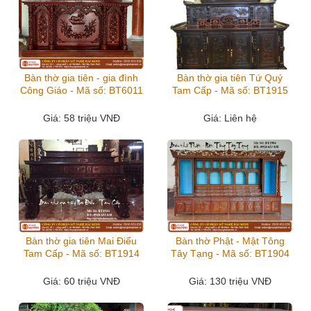
Bàn thờ gia tiên - gia đình
Bàn thờ gia tiên Tứ Quý
Công Giáo - Mã số: BT6011
Tam Cấp - Mã số: BT1915
Giá
: 58 triệu VNĐ
Giá
: Liên hệ
Bàn thờ gia tiên Mai Điểu
Bàn thờ Phật - Mật Tông
Tam Cấp - Mã số: BT1914
Tây Tạng - Mã số: BT1904
Giá
: 60 triệu VNĐ
Giá
: 130 triệu VNĐ