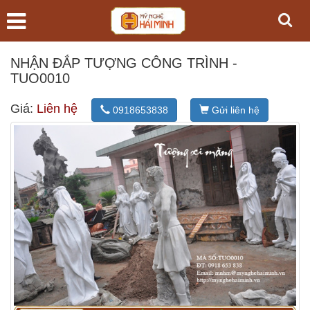
NHẬN ĐẮP TƯỢNG CÔNG TRÌNH -
TUO0010
Giá:
Liên hệ
0918653838
Gửi liên hệ