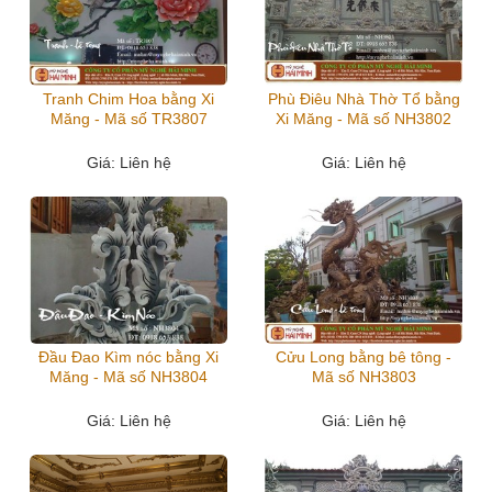
Tranh Chim Hoa bằng Xi
Phù Điêu Nhà Thờ Tổ bằng
Măng - Mã số TR3807
Xi Măng - Mã số NH3802
Giá
: Liên hệ
Giá
: Liên hệ
Đầu Đao Kìm nóc bằng Xi
Cửu Long bằng bê tông -
Măng - Mã số NH3804
Mã số NH3803
Giá
: Liên hệ
Giá
: Liên hệ