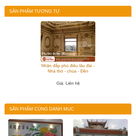
SẢN PHẨM TƯƠNG TỰ
Nhận đắp phù điêu lâu đài -
Nhà thờ - chùa - Đền
Giá
: Liên hệ
SẢN PHẨM CÙNG DANH MỤC