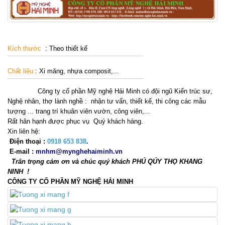
Kích thước
: Theo thiết kế
Chất liệu
: Xi măng, nhựa composit,...
Công ty cổ phần Mỹ nghệ Hải Minh có đội ngũ Kiến trúc sư,
Nghệ nhân, thợ lành nghề : nhận tư vấn, thiết kế, thi công các mẫu
tượng ... trang trí khuân viên vườn, công viên,...
Rất hân hạnh được phục vụ Quý khách hàng.
Xin liên hệ:
Điện thoại :
0918 653 838
.
E-mail :
mnhm@mynghehaiminh.vn
Trân trọng cảm ơn và chúc quý khách PHÚ QÚY THỌ KHANG
NINH !
CÔNG TY CỔ PHẦN MỸ NGHỆ HẢI MINH