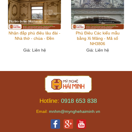
Nhận đắp phù điêu lâu đài -
Phù Điêu Các kiểu mẫu
Nhà thờ - chùa - Đền
bằng Xi Măng - Mã số
NH3806
Giá
: Liên hệ
Giá
: Liên hệ
Hotline:
0918 653 838
Email:
mnhm@mynghehaiminh.vn