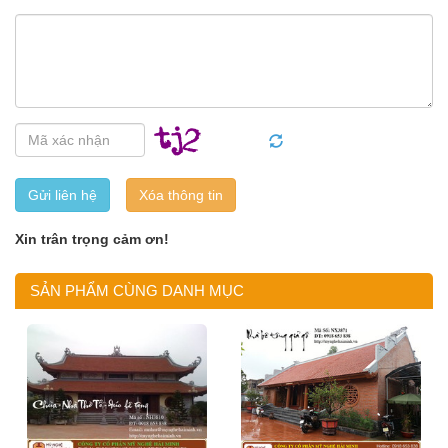
Gửi liên hệ
Xin trân trọng cảm ơn!
SẢN PHẨM CÙNG DANH MỤC