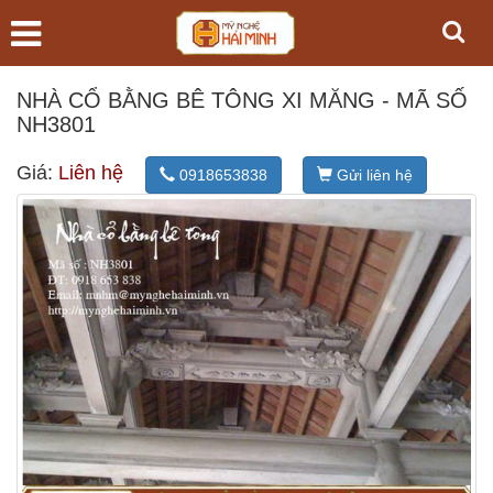
NHÀ CỔ BẰNG BÊ TÔNG XI MĂNG - MÃ SỐ
NH3801
Giá:
Liên hệ
0918653838
Gửi liên hệ