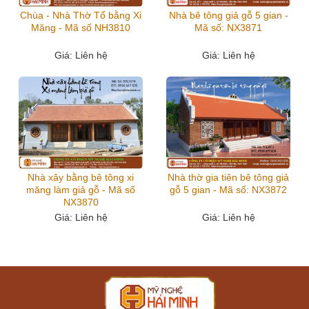
Chùa - Nhà Thờ Tổ bằng Xi
Nhà bê tông giả gỗ 5 gian -
Măng - Mã số NH3810
Mã số: NX3871
Giá
: Liên hệ
Giá
: Liên hệ
Nhà xây bằng bê tông xi
Nhà thờ gia tiên bê tông giả
măng làm giả gỗ - Mã số
gỗ 5 gian - Mã số: NX3872
NX3870
Giá
: Liên hệ
Giá
: Liên hệ