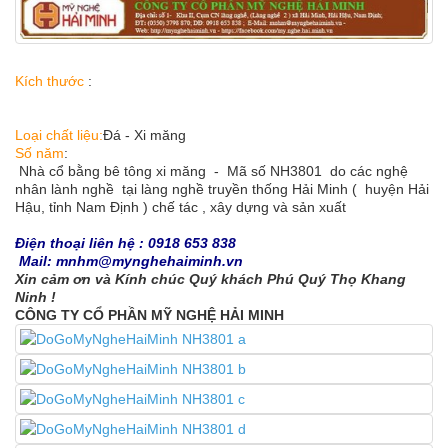
Kích thước
:
Loại chất liệu:
Đá - Xi măng
Số năm
:
Nhà cổ bằng bê tông xi măng - Mã số NH3801 do các nghệ
nhân lành nghề tại làng nghề truyền thống Hải Minh ( huyện Hải
Hậu, tỉnh Nam Định ) chế tác , xây dựng và sản xuất
Điện thoại liên hệ : 0918 653 838
Mail: mnhm@mynghehaiminh.vn
Xin cảm ơn và Kính chúc Quý khách Phú Quý Thọ Khang
Ninh !
CÔNG TY CỔ PHẦN MỸ NGHỆ HẢI MINH