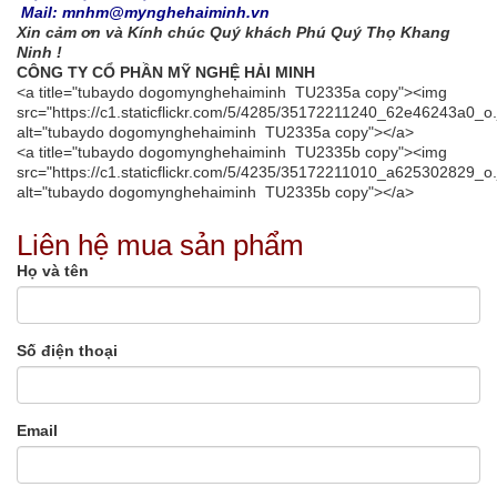
Mail: mnhm@mynghehaiminh.vn
Xin cảm ơn và Kính chúc Quý khách Phú Quý Thọ Khang
Ninh !
CÔNG TY CỔ PHẦN MỸ NGHỆ HẢI MINH
<a title="tubaydo dogomynghehaiminh TU2335a copy"><img
src="https://c1.staticflickr.com/5/4285/35172211240_62e46243a0_o.
alt="tubaydo dogomynghehaiminh TU2335a copy"></a>
<a title="tubaydo dogomynghehaiminh TU2335b copy"><img
src="https://c1.staticflickr.com/5/4235/35172211010_a625302829_o.
alt="tubaydo dogomynghehaiminh TU2335b copy"></a>
Liên hệ mua sản phẩm
Họ và tên
Số điện thoại
Email