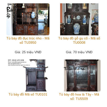
Tủ bày đồ đục trúc nho - Mã
Tủ bày đồ gỗ gụ cổ - Mã số
số TU3950
TU0008
Giá
: 25 triệu VNĐ
Giá
: 70 triệu VNĐ
Tủ bày đồ Mã số TU0101
Tủ bày đồ hoa lá Tây - Mã
số: TU5509