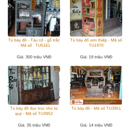
Tủ bày đồ - Tàu cổ - gỗ trắc
Tủ bày đố sơn thiếp - Mã số
- Mã số : TU5161
TU1970
Giá
: 300 triệu VNĐ
Giá
: 19 triệu VNĐ
Tủ bày đồ đục trúc nho tứ
Tủ bày đồ - Mã số TU3951
quý - Mã số TU3952
Giá
: 35 triệu VNĐ
Giá
: 14 triệu VNĐ