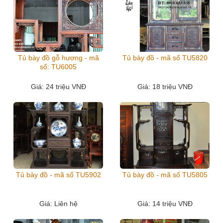
Tủ bày đồ gỗ hương - mã
Tủ bày đồ - mã số TU5820
số: TU6005
Giá
: 24 triệu VNĐ
Giá
: 18 triệu VNĐ
Tủ bày đồ - mã số TU5902
Tủ bày đồ - mã số TU5805
Giá
: Liên hệ
Giá
: 14 triệu VNĐ