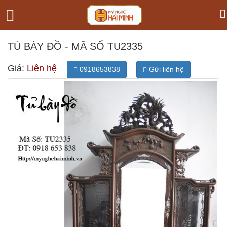
TỦ BÀY ĐỒ - MÃ SỐ TU2335
Giá:
Liên hệ
0918653838
Gửi liên hệ