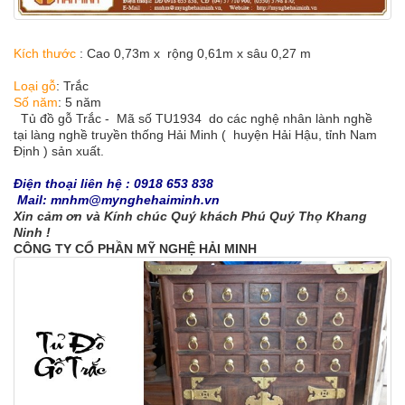
Kích thước
: Cao 0,73m x rộng 0,61m x sâu 0,27 m
Loại gỗ
: Trắc
Số năm
: 5 năm
Tủ đồ gỗ Trắc - Mã số TU1934 do các nghệ nhân lành nghề
tại làng nghề truyền thống Hải Minh ( huyện Hải Hậu, tỉnh Nam
Định ) sản xuất.
Điện thoại liên hệ : 0918 653 838
Mail: mnhm@mynghehaiminh.vn
Xin cảm ơn và Kính chúc Quý khách Phú Quý Thọ Khang
Ninh !
CÔNG TY CỔ PHẦN MỸ NGHỆ HẢI MINH