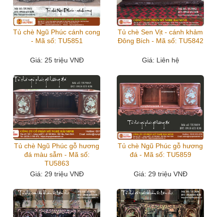
Tủ chè Ngũ Phúc cánh cong
Tủ chè Sen Vịt - cánh khảm
- Mã số: TU5851
Đông Bích - Mã số: TU5842
Giá
: 25 triệu VNĐ
Giá
: Liên hệ
Tủ chè Ngũ Phúc gỗ hương
Tủ chè Ngũ Phúc gỗ hương
đá màu sẫm - Mã số:
đá - Mã số: TU5859
TU5863
Giá
: 29 triệu VNĐ
Giá
: 29 triệu VNĐ