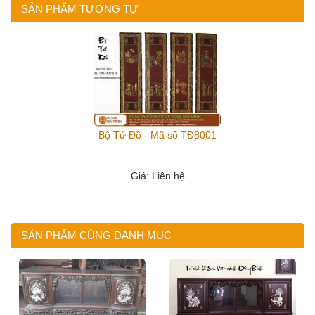
SẢN PHẨM TƯƠNG TỰ
Bộ Tứ Đồ - Mã số TĐ8001
Giá
: Liên hệ
SẢN PHẨM CÙNG DANH MỤC