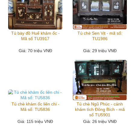
Tủ bày đồ Huế khảm ốc -
Tủ chè Sen Vịt - mã số:
Mã số TU3917
TU1986
Giá
: 70 triệu VNĐ
Giá
: 29 triệu VNĐ
Tủ chè khảm ốc liên chi -
Tủ chè Ngũ Phúc - cánh
Mã số: TU5836
khảm tích Đông Bích - mã
số TU5901
Giá
: 115 triệu VNĐ
Giá
: 26 triệu VNĐ