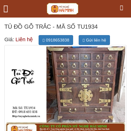
TỦ ĐỒ GỖ TRẮC - MÃ SỐ TU1934
Giá:
Liên hệ
0918653838
Gửi liên hệ