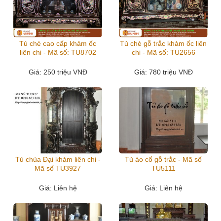
Tủ chè cao cấp khảm ốc
Tủ chè gỗ trắc khảm ốc liên
liên chi - Mã số: TU8702
chi - Mã số: TU2656
Giá
: 250 triệu VNĐ
Giá
: 780 triệu VNĐ
Tủ chùa Đại khảm liên chi -
Tủ áo cổ gỗ trắc - Mã số
Mã số TU3927
TU5111
Giá
: Liên hệ
Giá
: Liên hệ