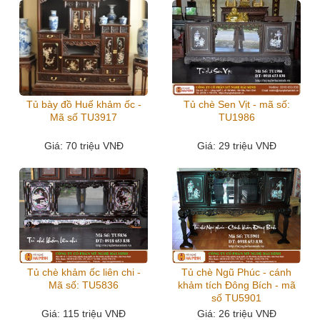
Tủ bày đồ Huế khảm ốc -
Tủ chè Sen Vịt - mã số:
Mã số TU3917
TU1986
Giá
: 70 triệu VNĐ
Giá
: 29 triệu VNĐ
Tủ chè khảm ốc liên chi -
Tủ chè Ngũ Phúc - cánh
Mã số: TU5836
khảm tích Đông Bích - mã
số TU5901
Giá
: 115 triệu VNĐ
Giá
: 26 triệu VNĐ