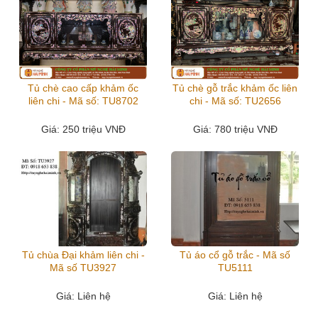
Tủ chè cao cấp khảm ốc
Tủ chè gỗ trắc khảm ốc liên
liên chi - Mã số: TU8702
chi - Mã số: TU2656
Giá
: 250 triệu VNĐ
Giá
: 780 triệu VNĐ
Tủ chùa Đại khảm liên chi -
Tủ áo cổ gỗ trắc - Mã số
Mã số TU3927
TU5111
Giá
: Liên hệ
Giá
: Liên hệ