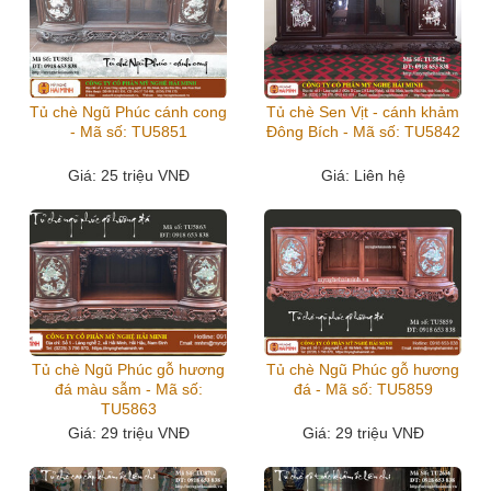
Tủ chè Ngũ Phúc cánh cong
Tủ chè Sen Vịt - cánh khảm
- Mã số: TU5851
Đông Bích - Mã số: TU5842
Giá
: 25 triệu VNĐ
Giá
: Liên hệ
Tủ chè Ngũ Phúc gỗ hương
Tủ chè Ngũ Phúc gỗ hương
đá màu sẫm - Mã số:
đá - Mã số: TU5859
TU5863
Giá
: 29 triệu VNĐ
Giá
: 29 triệu VNĐ