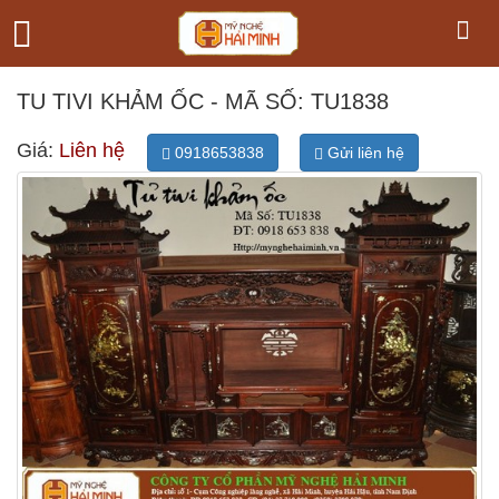
TU TIVI KHẢM ỐC - MÃ SỐ: TU1838
Giá:
Liên hệ
0918653838
Gửi liên hệ