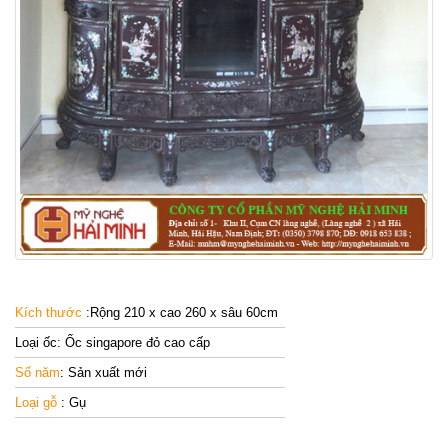
Kích thước
:Rộng 210 x cao 260 x sâu 60cm
Loại ốc
: Ốc singapore đỏ cao cấp
Số năm
: Sản xuất mới
Loại gỗ
: Gụ