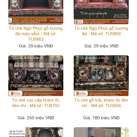
Tủ chè Ngũ Phúc gỗ hương
Tủ chè Ngũ Phúc gỗ hương
đá màu sẫm - Mã số:
đá - Mã số: TU5859
TU5863
Giá
: 29 triệu VNĐ
Giá
: 29 triệu VNĐ
Tủ chè cao cấp khảm ốc
Tủ chè gỗ trắc khảm ốc liên
liên chi - Mã số: TU8702
chi - Mã số: TU2656
Giá
: 250 triệu VNĐ
Giá
: 780 triệu VNĐ