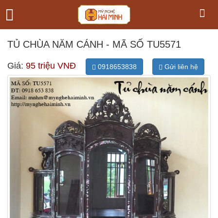
TỦ CHÙA NĂM CÁNH - MÃ SỐ TU5571
Giá:
95 triệu VNĐ
0918653838
Gửi liên hệ