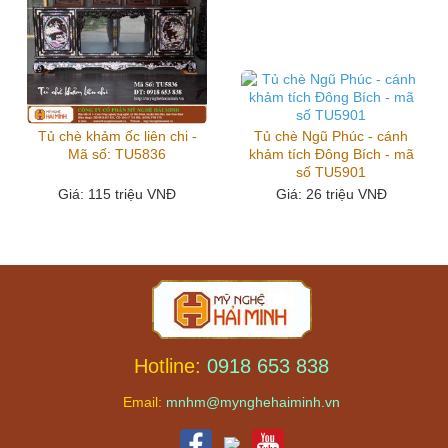
Tủ chè khảm ốc liên chi -
Tủ chè Ngũ Phúc - cánh
Mã số: TU5836
khảm tích Đông Bích - mã
số TU5901
Giá
: 115 triệu VNĐ
Giá
: 26 triệu VNĐ
Hotline:
0918 653 838
Email:
mnhm@mynghehaiminh.vn