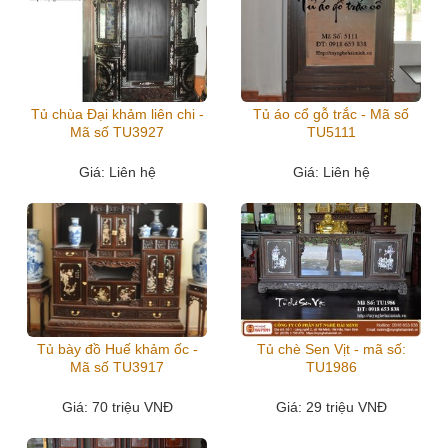
Tủ chùa Đại khảm liên chi -
Tủ áo cổ gỗ trắc - Mã số
Mã số TU3927
TU5111
Giá
: Liên hệ
Giá
: Liên hệ
Tủ bày đồ Huế khảm ốc -
Tủ chè Sen Vịt - mã số:
Mã số TU3917
TU1986
Giá
: 70 triệu VNĐ
Giá
: 29 triệu VNĐ