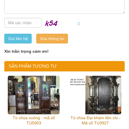
Gửi liên hệ
Xin trân trọng cảm ơn!
SẢN PHẨM TƯƠNG TỰ
Tủ chùa vuông - mã số
Tủ chùa Đại khảm liên chi -
TU5903
Mã số TU3927