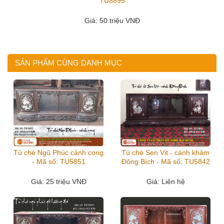
TU8895
Giá
: 50 triệu VNĐ
SẢN PHẨM CÙNG DANH MỤC
Tủ chè Ngũ Phúc cánh cong
Tủ chè Sen Vịt - cánh khảm
- Mã số: TU5851
Đông Bích - Mã số: TU5842
Giá
: 25 triệu VNĐ
Giá
: Liên hệ