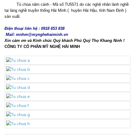
Tủ chùa năm cánh - Mã số TU5571 do các nghệ nhân lành nghề
tại làng nghề truyền thống Hải Minh ( huyện Hải Hậu, tỉnh Nam Định )
sản xuất.
Điện thoại liên hệ : 0918 653 838
Mail: mnhm@mynghehaiminh.vn
Xin cảm ơn và Kính chúc Quý khách Phú Quý Thọ Khang Ninh !
CÔNG TY CỔ PHẦN MỸ NGHỆ HẢI MINH