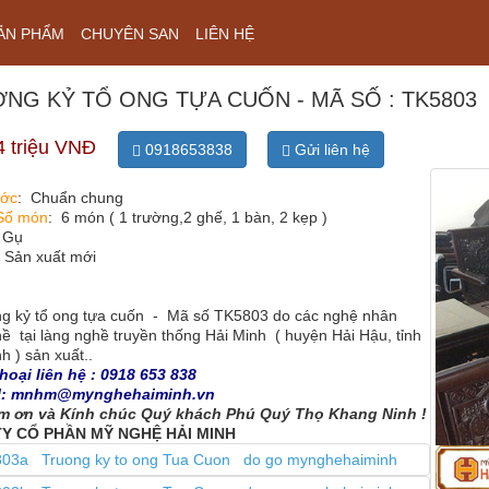
ẢN PHẨM
CHUYÊN SAN
LIÊN HỆ
NG KỶ TỔ ONG TỰA CUỐN - MÃ SỐ : TK5803
4 triệu VNĐ
0918653838
Gửi liên hệ
ước
: Chuẩn chung
Số món
: 6 món ( 1 trường,2 ghế, 1 bàn, 2 kẹp )
: Gụ
: Sản xuất mới
kỷ tổ ong tựa cuốn - Mã số TK5803 do các nghệ nhân
ề tại làng nghề truyền thống Hải Minh ( huyện Hải Hậu, tỉnh
 ) sản xuất..
oại liên hệ : 0918 653 838
: mnhm@mynghehaiminh.vn
m ơn và Kính chúc Quý khách Phú Quý Thọ Khang Ninh !
Y CỔ PHẦN MỸ NGHỆ HẢI MINH