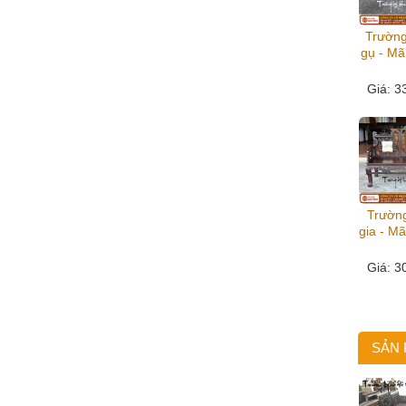
Trường
gụ - Mã
Giá
: 3
Trườn
gia - M
Giá
: 3
SẢN