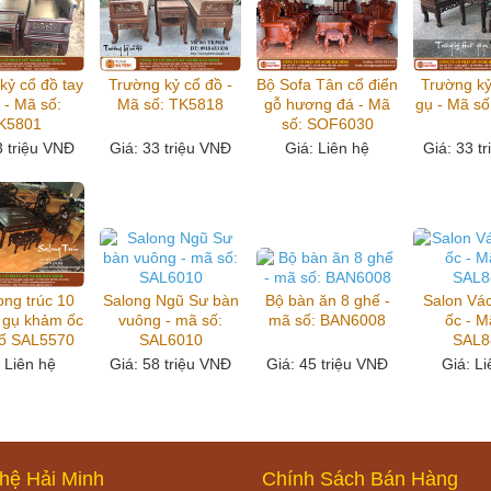
kỷ cổ đồ tay
Trường kỷ cổ đồ -
Bộ Sofa Tân cổ điển
Trường k
 - Mã số:
Mã số: TK5818
gỗ hương đá - Mã
gụ - Mã s
K5801
số: SOF6030
3 triệu VNĐ
Giá
: 33 triệu VNĐ
Giá
: Liên hệ
Giá
: 33 t
ong trúc 10
Salong Ngũ Sư bàn
Bộ bàn ăn 8 ghế -
Salon Vá
 gụ khảm ốc
vuông - mã số:
mã số: BAN6008
ốc - M
số SAL5570
SAL6010
SAL8
: Liên hệ
Giá
: 58 triệu VNĐ
Giá
: 45 triệu VNĐ
Giá
: L
hệ Hải Minh
Chính Sách Bán Hàng