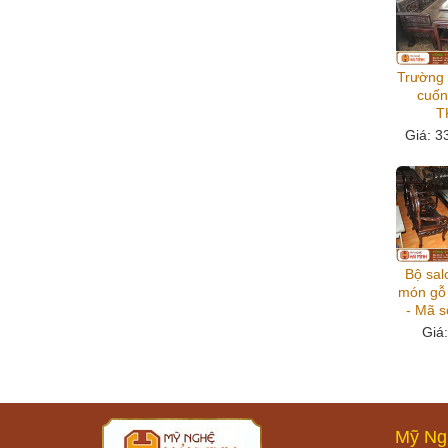
Trường 
cuốn
T
Giá
: 3
Bộ sal
món gỗ
- Mã 
Giá
Mỹ Ng