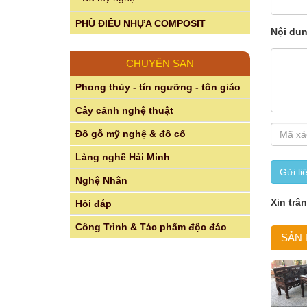
PHÙ ĐIÊU NHỰA COMPOSIT
Nội du
CHUYÊN SAN
Phong thủy - tín ngưỡng - tôn giáo
Cây cảnh nghệ thuật
Đồ gỗ mỹ nghệ & đồ cổ
Làng nghề Hải Minh
Gửi li
Nghệ Nhân
Xin trâ
Hỏi đáp
Công Trình & Tác phẩm độc đáo
SẢN