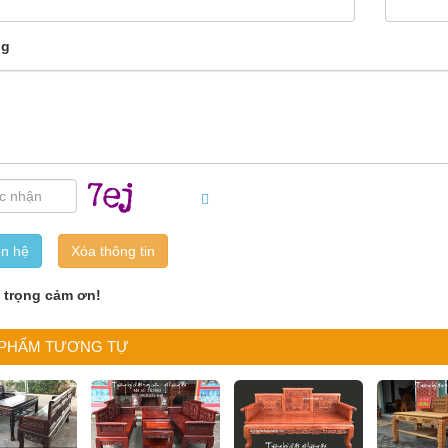
ng
ên hệ
n trọng cảm ơn!
 PHẨM TƯƠNG TỰ