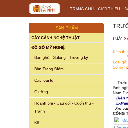
TRANG CHỦ
GIỚI THIỆU
S
TRƯỜ
SẢN PHẨM
CÂY CẢNH NGHỆ THUẬT
Giá:
3
ĐỒ GỖ MỸ NGHỆ
Kích th
Bàn ghế - Salong - Trường kỷ
Loại gỗ
Số năm
Bàn Trang Điểm
Các loại tủ
Trường 
lành ngh
Giường
Nam Định
Điện th
Hoành phi - Câu đối - Cuốn thư -
E-Mail
Xin cả
Tranh
CÔNG T
Kệ