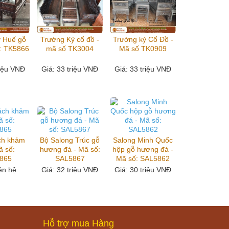
ỷ Huế gỗ
Trường Kỷ cổ đồ -
Trường kỷ Cổ Đồ -
ố: TK5866
mã số TK3004
Mã số TK0909
riệu VNĐ
Giá
: 33 triệu VNĐ
Giá
: 33 triệu VNĐ
ch khảm
Bộ Salong Trúc gỗ
Salong Minh Quốc
ã số:
hương đá - Mã số:
hộp gỗ hương đá -
865
SAL5867
Mã số: SAL5862
iên hệ
Giá
: 32 triệu VNĐ
Giá
: 30 triệu VNĐ
Hỗ trợ mua Hàng