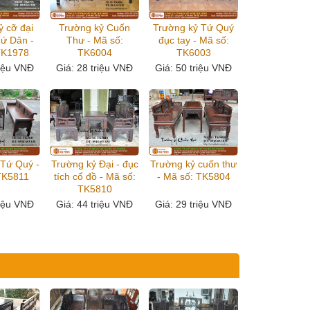
ỷ cỡ đại
Trường kỷ Cuốn
Trường kỷ Tứ Quý
Tứ Dân -
Thư - Mã số:
đục tay - Mã số:
TK1978
TK6004
TK6003
riệu VNĐ
Giá
: 28 triệu VNĐ
Giá
: 50 triệu VNĐ
 Tứ Quý -
Trường kỷ Đại - đục
Trường kỷ cuốn thư
TK5811
tích cổ đồ - Mã số:
- Mã số: TK5804
TK5810
riệu VNĐ
Giá
: 44 triệu VNĐ
Giá
: 29 triệu VNĐ