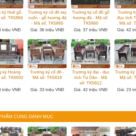
 kỷ Huế gỗ
Trường kỷ cổ đồ tay
Trường kỷ cổ đồ gỗ
Trường k
 số: TK5866
cuốn - gỗ hương đá
hương đá - Mã số:
đục tích 
- Mã số: TK5865
TK5860
Mã số: 
3 triệu VNĐ
Giá
: 36 triệu VNĐ
Giá
: 37 triệu VNĐ
Giá
: 42 t
g kỷ Hoàng
Trường kỷ cổ đồ -
Trường kỷ đại - đục
Trường kỷ
ã số: TK6002
Mã số: TK5818
tích Tứ Dân - Mã
Mã số: 
số: TK5812
0 triệu VNĐ
Giá
: 33 triệu VNĐ
Giá
: 42 triệu VNĐ
Giá
: 23 t
 PHẨM CÙNG DANH MỤC