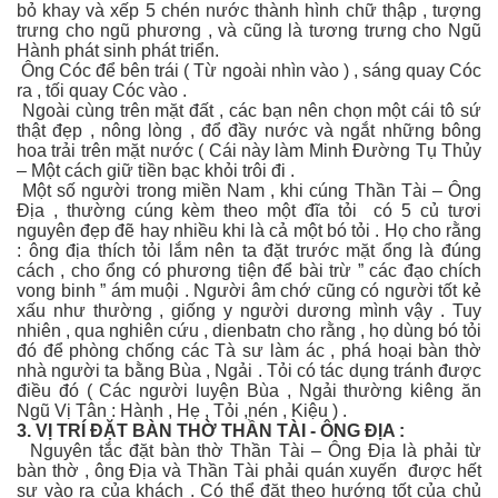
bỏ khay và xếp 5 chén nước thành hình chữ thập , tượng
trưng cho ngũ phương , và cũng là tương trưng cho Ngũ
Hành phát sinh phát triển.
Ông Cóc để bên trái ( Từ ngoài nhìn vào ) , sáng quay Cóc
ra , tối quay Cóc vào .
Ngoài cùng trên mặt đất , các bạn nên chọn một cái tô sứ
thật đẹp , nông lòng , đổ đầy nước và ngắt những bông
hoa trải trên mặt nước ( Cái này làm Minh Đường Tụ Thủy
– Một cách giữ tiền bạc khỏi trôi đi .
Một số người trong miền Nam , khi cúng Thần Tài – Ông
Địa , thường cúng kèm theo một đĩa tỏi có 5 củ tươi
nguyên đẹp đẽ hay nhiều khi là cả một bó tỏi . Họ cho rằng
: ông địa thích tỏi lắm nên ta đặt trước mặt ổng là đúng
cách , cho ổng có phương tiện để bài trừ ” các đạo chích
vong binh ” ám muội . Người âm chớ cũng có người tốt kẻ
xấu như thường , giống y người dương mình vậy . Tuy
nhiên , qua nghiên cứu , dienbatn cho rằng , họ dùng bó tỏi
đó để phòng chống các Tà sư làm ác , phá hoại bàn thờ
nhà người ta bằng Bùa , Ngải . Tỏi có tác dụng tránh được
điều đó ( Các người luyện Bùa , Ngải thường kiêng ăn
Ngũ Vị Tân : Hành , Hẹ , Tỏi ,nén , Kiệu ) .
3. VỊ TRÍ ĐẶT BÀN THỜ THẦN TÀI - ÔNG ĐỊA :
Nguyên tắc đặt bàn thờ Thần Tài – Ông Địa là phải từ
bàn thờ , ông Địa và Thần Tài phải quán xuyến được hết
sự vào ra của khách . Có thể đặt theo hướng tốt của chủ