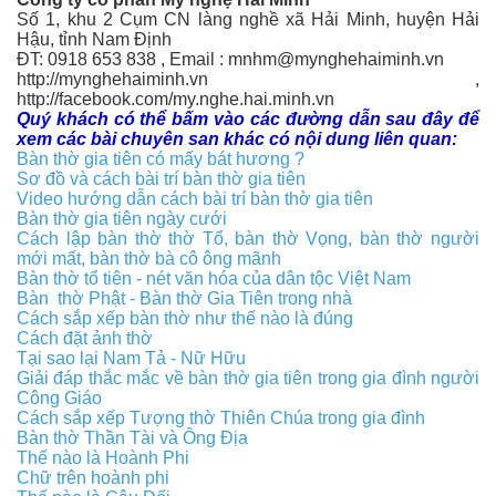
Số 1, khu 2 Cụm CN làng nghề xã Hải Minh, huyện Hải
Hậu, tỉnh Nam Định
ĐT: 0918 653 838 , Email : mnhm@mynghehaiminh.vn
http://mynghehaiminh.vn ,
http://facebook.com/my.nghe.hai.minh.vn
Quý khách có thể bấm vào các đường dẫn sau đây để
xem các bài chuyên san khác có nội dung liên quan:
Bàn thờ gia tiên có mấy bát hương ?
Sơ đồ và cách bài trí bàn thờ gia tiên
Video hướng dẫn cách bài trí bàn thờ gia tiên
Bàn thờ gia tiên ngày cưới
Cách lập bàn thờ thờ Tổ, bàn thờ Vọng, bàn thờ người
mới mất, bàn thờ bà cô ông mãnh
Bàn thờ tổ tiên - nét văn hóa của dân tộc Việt Nam
Bàn thờ Phật - Bàn thờ Gia Tiên trong nhà
Cách sắp xếp bàn thờ như thế nào là đúng
Cách đặt ảnh thờ
Tại sao lại Nam Tả - Nữ Hữu
Giải đáp thắc mắc về bàn thờ gia tiên trong gia đình người
Công Giáo
Cách sắp xếp Tượng thờ Thiên Chúa trong gia đình
Bàn thờ Thần Tài và Ông Địa
Thế nào là Hoành Phi
Chữ trên hoành phi