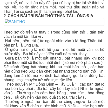
sạch sẽ, nếu vị thần này đã quá cũ hay bị hư thì sẽ thỉnh vị
mới về. Họ tin rằng năm mới, mọi thứ đều ngăn nắp và
Thần Tài có sạch sẽ thì làm ăn mới phát tài.
2. CÁCH BÀI TRÍ BÀN THỜ THẦN TÀI – ÔNG ĐỊA
Theo sơ đồ trên ta thấy : Trong cùng bàn thờ , dán trên
vách là một tấm Bài vị .
Hai bên , bên trái ( từ ngoài nhìn vào ) là ông Thần tài ,
bên phải là Ông Địa.
Ở giữa hai ông là một hũ gạo , một hũ muối và một hũ
nước đầy . Ba hũ này chỉ đến cuối năm mới thay.
Giữa bàn thờ là một bát nhang , bát nhang này khi bốc
phải theo một số thủ tục nhất định ( sẽ nói rõ ở phần sau ) .
Để tránh động bát nhang khi lau chùi bàn thờ , các bạn
nên dùng keo 502 dán chết bát nhang xuống bàn thờ. Khi
đang làm ăn tốt mà xê dịch bát nhang gọi là bị động bát
nhang , mọi chuyện trở nên trục trặc liền .
Theo nguyên lý ” Đông Bình – Tây Quả ” , các bạn đặt lọ
hoa bên tay phải , đĩa trái cây bên tay trái ( Nhìn từ ngoài
vào ) . Thường nên cắm hoa hồng , hoa cúc , hoa đồng
tiền . Trái cây nên xắp ngũ quả ( 5 loại trái cây ) .
Thường ở ngoài nơi bán đồ thờ cúng , người ta có một
cái khay xếp 5 chén nước hình chữ Nhất – , các bạn nên