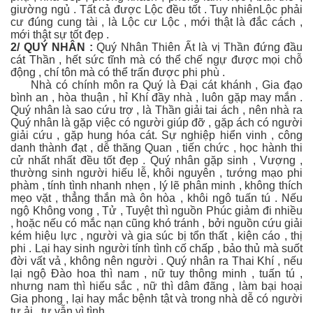
giường ngủ . Tất cả được Lộc đều tốt . Tuy nhiênLộc phải
cư đúng cung tài , là Lộc cư Lộc , mới thật là đắc cách ,
mới thật sự tốt đẹp .
2/ QUÝ NHÂN :
Quý Nhân Thiên Ất là vị Thần đứng đầu
cát Thần , hết sức tĩnh mà có thể chế ngự được mọi chỗ
động , chí tôn mà có thể trấn được phi phù .
Nhà có chính môn ra Quý là Đại cát khánh , Gia đạo
bình an , hòa thuận , hỉ Khí đầy nhà , luôn gặp may mắn .
Quý nhân là sao cứu trợ , là Thần giải tai ách , nên nhà ra
Quý nhân là gặp việc có người giúp đỡ , gặp ách có người
giải cứu , gặp hung hóa cát. Sự nghiệp hiển vinh , công
danh thành đạt , dễ thăng Quan , tiến chức , học hành thi
cử nhất nhất đều tốt đẹp . Quý nhân gặp sinh , Vượng ,
thường sinh người hiếu lễ, khôi nguyên , tướng mạo phi
phàm , tính tình nhanh nhẹn , lý lẽ phân minh , không thích
mẹo vặt , thẳng thắn mà ôn hòa , khôi ngô tuấn tú . Nếu
ngộ Không vong , Tử , Tuyệt thì nguồn Phúc giảm đi nhiều
, hoặc nếu có mắc nạn cũng khó tránh , bởi nguồn cứu giải
kém hiệu lực , người và gia súc bị tổn thất , kiện cáo , thị
phi . Lại hay sinh người tính tình cố chấp , bảo thủ mà suốt
đời vất vả , không nên người . Quý nhân ra Thai Khí , nếu
lại ngộ Đào hoa thì nam , nữ tuy thông minh , tuấn tú ,
nhưng nam thì hiếu sắc , nữ thì dâm đãng , làm bại hoại
Gia phong , lại hay mắc bệnh tật và trong nhà dễ có người
tự ải , tự vẫn vì tình .