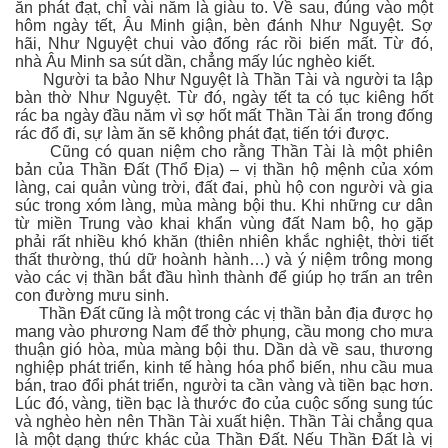
ăn phát đạt, chỉ vài năm là giàu to. Về sau, đúng vào một
hôm ngày tết, Âu Minh giận, bèn đánh Như Nguyệt. Sợ
hãi, Như Nguyệt chui vào đống rác rồi biến mất. Từ đó,
nhà Âu Minh sa sút dần, chẳng mấy lúc nghèo kiết.
Người ta bảo Như Nguyệt là Thần Tài và người ta lập
bàn thờ Như Nguyệt. Từ đó, ngày tết ta có tục kiêng hốt
rác ba ngày đầu năm vì sợ hốt mất Thần Tài ẩn trong đống
rác đổ đi, sự làm ăn sẽ không phát đạt, tiến tới được.
Cũng có quan niệm cho rằng Thần Tài là một phiên
bản của Thần Đất (Thổ Địa) – vị thần hộ mệnh của xóm
làng, cai quản vùng trời, đất đai, phù hộ con người và gia
súc trong xóm làng, mùa màng bội thu. Khi những cư dân
từ miền Trung vào khai khẩn vùng đất Nam bộ, họ gặp
phải rất nhiều khó khăn (thiên nhiên khắc nghiệt, thời tiết
thất thường, thú dữ hoành hành…) và ý niệm trông mong
vào các vị thần bắt đầu hình thành để giúp họ trấn an trên
con đường mưu sinh.
Thần Đất cũng là một trong các vị thần bản địa được họ
mang vào phương Nam để thờ phụng, cầu mong cho mưa
thuận gió hòa, mùa màng bội thu. Dần dà về sau, thương
nghiệp phát triển, kinh tế hàng hóa phổ biến, nhu cầu mua
bán, trao đổi phát triển, người ta cần vàng và tiền bạc hơn.
Lúc đó, vàng, tiền bạc là thước đo của cuộc sống sung túc
và nghèo hèn nên Thần Tài xuất hiện. Thần Tài chẳng qua
là một dạng thức khác của Thần Đất. Nếu Thần Đất là vị