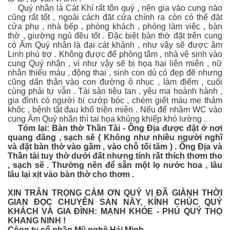
Quý nhân là Cát Khí rất tôn quý , nên gia vào cung nào
cũng rất tốt , ngoài cách đặt cửa chính ra còn có thể đặt
cửa phụ , nhà bếp , phòng khách , phòng làm việc , bàn
thờ , giường ngủ đều tốt . Đặc biệt bàn thờ đặt trên cung
có Âm Quý nhân là đại cát khánh , như vậy sẽ được âm
Linh phù trợ . Không được để phòng tắm , nhà vệ sinh vào
cung Quý nhân , vì như vậy sẽ bị họa hại liên miên , nữ
nhân thiếu máu , động thai , sinh con dù có đẹp đẽ nhưng
cũng dấn thân vào con đường ô nhục , làm điếm , cuối
cùng phải tự vẫn . Tài sản tiêu tan , yêu ma hoành hành ,
gia đình có người bị cướp bóc , chém giết máu me thảm
khốc , bệnh tật đau khổ triền miên . Nếu để nhầm WC vào
cung Âm Quý nhân thì tai họa khủng khiếp khó lường .
Tóm lại: Bàn thờ Thần Tài - Ông Địa được đặt ở nơi
quang đãng , sạch sẽ ( Không như nhiều người nghĩ
và đặt bàn thờ vào gầm , vào chỗ tối tăm ) . Ông Địa và
Thần tài tuy thờ dưới đất nhưng tính rất thích thơm tho
, sạch sẽ . Thường nên để sẵn một lọ nước hoa , lâu
lâu lại xịt vào bàn thờ cho thơm .
XIN TRÂN TRỌNG CẢM ƠN QUÝ VỊ ĐÃ GIÀNH THỜI
GIAN ĐỌC CHUYÊN SAN NÀY, KÍNH CHÚC QUÝ
KHÁCH VÀ GIA ĐÌNH: MẠNH KHỎE - PHÚ QUÝ THỌ
KHANG NINH !
Công ty cổ phần Mỹ nghệ Hải Minh