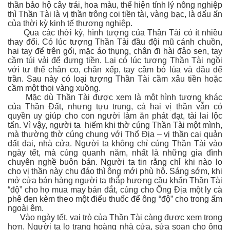
thần bảo hộ cây trái, hoa màu, thể hiện tính lý nông nghiệp
thì Thần Tài là vị thần trông coi tiền tài, vàng bạc, là dấu ấn
của thời kỳ kinh tế thương nghiệp.
Qua các thời kỳ, hình tượng của Thần Tài có ít nhiều
thay đổi. Có lúc tượng Thần Tài đầu đội mũ cánh chuồn,
hai tay để trên gối, mặc áo thụng, chân đi hài đảo sen, tay
cầm túi vải để đựng tiền. Lại có lúc tượng Thần Tài ngồi
với tư thế chân co, chân xếp, tay cầm bó lúa và đầu để
trần. Sau này có loại tượng Thần Tài cầm xâu tiền hoặc
cầm một thoi vàng xuồng.
Mặc dù Thần Tài được xem là một hình tượng khác
của Thần Đất, nhưng tựu trung, cả hai vị thần vẫn có
quyền uy giúp cho con người làm ăn phát đạt, tài lai lộc
tấn. Vì vậy, người ta hiếm khi thờ cúng Thần Tài một mình,
mà thường thờ cúng chung với Thổ Địa – vị thần cai quản
đất đai, nhà cửa. Người ta không chỉ cúng Thần Tài vào
ngày tết, mà cúng quanh năm, nhất là những gia đình
chuyên nghề buôn bán. Người ta tin rằng chỉ khi nào lo
cho vị thần này chu đáo thì ông mới phù hộ. Sáng sớm, khi
mở cửa bán hàng người ta thắp hương cầu khẩn Thần Tài
“độ” cho họ mua may bán đắt, cúng cho Ông Địa một ly cà
phê đen kèm theo một điếu thuốc để ông “độ” cho trong ấm
ngoài êm.
Vào ngày tết, vai trò của Thần Tài càng được xem trọng
hơn. Người ta lo trang hoàng nhà cửa, sửa soạn cho ông