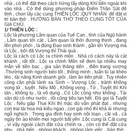
nhà , có thể đặt theo cách hứng lấy dòng Khí bên ngoài khi
vào nhà . Có thể dùng phương pháp Điểm Thần Sát để
tính , chọn lấy các cung THIÊN LỘC ,QUÝ NHÂN để đặt vị
trí bàn thờ . HƯỚNG BÀN THỜ THEO CUNG TỐT CỦA
GIA CHỦ.
1/ THIÊN LỘC :
Lộc là phương Lâm quan của Tuế Can , tính của Ngũ hành
, Lâm quan tới cát . Lâm quan là thời đương thịnh , đang
lên phơi phới , là đúng Đạo sinh thành , gần tới Vượng mà
là Lộc , bởi đã Vượng thì Thái quá .
Lộc là cách có Lộc ra chính môn . Nhà có cách này là cát
khánh , rất tốt . Lộc ra chính Môn sẽ đem lại nhiều may
mắn về tiền bạc , gia sản thăng tiến , điền trang vượng
.Thường sinh người béo tốt , thông minh , tuấn tú lại khéo
léo , tài năng Kinh doanh giỏi , làm ăn tiến phát . Tuy nhiên
cũng cần phải lánh xa Sinh – Vượng Lộc , tránh không
vong tử , tuyệt . Nếu Mộ , Không vong , Tử , Tuyệt thì Khí
tán , không tụ , là vô dụng . Có Lộc cũng như không . Tài
sản dù có như nước , rồi cũng tiêu tan hết . Đó gọi là Tuyệt
Lộc . Nếu gặp Thai Khí thì mặc dù vẫn phát đạt , nhưng
con trai tài hoa mà kiêu ngạo , con gái nhỏ thì khả ái nhưng
ngỗ nghịch . Trong gia đình hay sinh nội loạn , cãi vã , cả
ngày ồn ào khiến mọi người bất yên .Lộc cung là Cát cung
, vì vậy ngoài cách đặt cửa chính ra , còn có thể đặt cửa
phụ , nhà bếp , phòng khách , phòng làm việc , bàn thờ ,