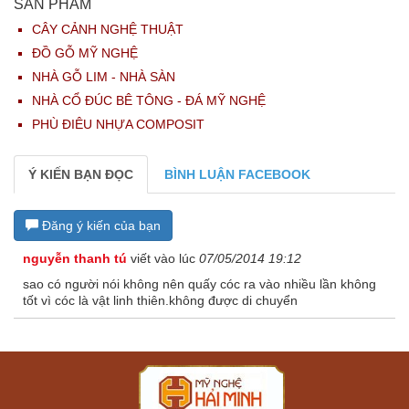
SẢN PHẨM
CÂY CẢNH NGHỆ THUẬT
ĐỒ GỖ MỸ NGHỆ
NHÀ GỖ LIM - NHÀ SÀN
NHÀ CỔ ĐÚC BÊ TÔNG - ĐÁ MỸ NGHỆ
PHÙ ĐIÊU NHỰA COMPOSIT
Ý KIẾN BẠN ĐỌC
BÌNH LUẬN FACEBOOK
Đăng ý kiến của bạn
nguyễn thanh tú
viết vào lúc
07/05/2014 19:12
sao có người nói không nên quấy cóc ra vào nhiều lần không
tốt vì cóc là vật linh thiên.không được di chuyển