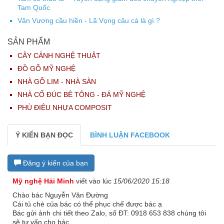
Tam Quốc
Văn Vương cầu hiền - Lã Vọng câu cá là gì ?
SẢN PHẨM
CÂY CẢNH NGHỆ THUẬT
ĐỒ GỖ MỸ NGHỆ
NHÀ GỖ LIM - NHÀ SÀN
NHÀ CỔ ĐÚC BÊ TÔNG - ĐÁ MỸ NGHỆ
PHÙ ĐIÊU NHỰA COMPOSIT
Ý KIẾN BẠN ĐỌC
BÌNH LUẬN FACEBOOK
Đăng ý kiến của bạn
Mỹ nghệ Hải Minh
viết vào lúc
15/06/2020 15:18
Chào bác Nguyễn Văn Đường
Cái tủ chè của bác có thể phục chế được bác ạ
Bác gửi ảnh chi tiết theo Zalo, số ĐT: 0918 653 838 chúng tôi
sẽ tư vấn cho bác.