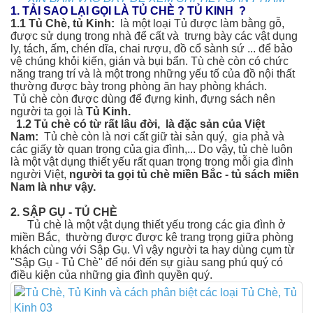
1. TẢI SAO LẠI GỌI LÀ TỦ CHÈ ? TỦ KINH ?
1.1
Tủ Chè, tủ Kinh:
là một loại Tủ được làm bằng gỗ,
được sử dụng trong nhà để cất và trưng bày các vật dụng
ly, tách, ấm, chén dĩa, chai rượu, đồ cổ sành sứ ... để bảo
vệ chúng khỏi kiến, gián và bụi bẩn. Tù chè còn có chức
năng trang trí và là một trong những yếu tố của đồ nội thất
thường được bày trong phòng ăn hay phòng khách.
Tủ chè còn được dùng để đựng kinh, đựng sách nên
người ta gọi là
Tủ Kinh.
1.2 Tủ chè có từ rất lâu đời, là đặc sản của Việt
Nam:
Tủ chè còn là nơi cất giữ tài sản quý, gia phả và
các giấy tờ quan trọng của gia đình,... Do vậy, tủ chè luôn
là một vật dụng thiết yếu rất quan trọng trong mỗi gia đình
người Việt,
người ta gọi tủ chè miền Bắc - tủ sách miền
Nam là như vậy.
2. SẬP GỤ - TỦ CHÈ
Tủ chè là một vật dụng thiết yếu trong các gia đình ở
miền Bắc, thường được được kê trang trọng giữa phòng
khách cùng với Sập Gụ. Vì vậy người ta hay dùng cụm từ
"Sập Gụ - Tủ Chè" để nói đến sự giàu sang phú quý có
điều kiện của những gia đình quyền quý.