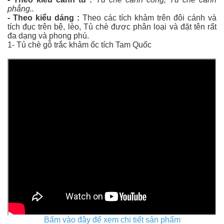
phẳng..
- Theo kiểu dáng :
Theo các tích khảm trên đôi cánh và
tích đục trên bệ, lèo, Tủ chè được phân loại và đặt tên rất
đa dạng và phong phú.
1- Tủ chè gỗ trắc khảm ốc tích Tam Quốc
Bấm vào đây để xem chi tiết sản phẩm