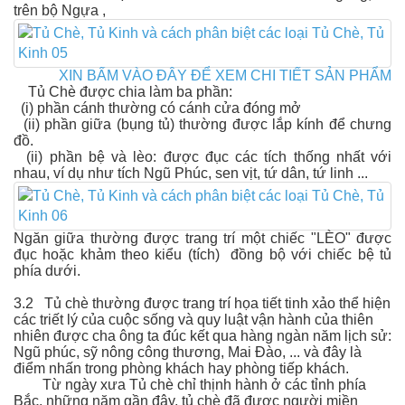
trên bộ Ngựa ,
XIN BẤM VÀO ĐÂY ĐỂ XEM CHI TIẾT SẢN PHẨM
Tủ Chè được chia làm ba phần:
(i) phần cánh thường có cánh cửa đóng mở
(ii) phần giữa (bụng tủ) thường được lắp kính để chưng
đồ.
(ii) phần bệ và lèo: được đục các tích thống nhất với
nhau, ví dụ như tích Ngũ Phúc, sen vịt, tứ dân, tứ linh ...
Ngăn giữa thường được trang trí một chiếc "LÈO" được
đục hoặc khảm theo kiểu (tích) đồng bộ với chiếc bệ tủ
phía dưới.
3.2 Tủ chè thường được trang trí họa tiết tinh xảo thể hiện
các triết lý của cuộc sống và quy luật vận hành của thiên
nhiên được cha ông ta đúc kết qua hàng ngàn năm lịch sử:
Ngũ phúc, sỹ nông công thương, Mai Đào, ... và đây là
điểm nhấn trong phòng khách hay phòng tiếp khách.
Từ ngày xưa Tủ chè chỉ thịnh hành ở các tỉnh phía
Bắc, những năm gần đây, tủ chè đã được người miền