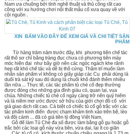
Nam ưa chuộng bởi tính nghệ thuật và thủ công rất cao
cộng với xu hướng chơi nội thất mẫu cổ xưa quay về với
cội nguồn .
XIN BẤM VÀO ĐÂY ĐỂ XEM GIÁ VÀ CHI TIẾT SẢN
PHẨM
Từ hàng trăm năm trước đây, khi phương tiện chế tác
rất thô sơ chỉ bằng tràng đục chưa có phương tiên máy
móc hiện đại như bây giờ nên các ngóc ngách khe rãnh
hẹp rất khó chế tác và dễ bị thô cứng. Thậm trí muốn làm
nhẵn sản phẩm vì không có giấy giáp các Cụ phải dùng lá
duối trà sát kỹ sau đó dùng lá chuối khô đánh thêm nhiều
lần nữa ... Thực tế, các tác phẩm tủ chè cổ đẹp thường
được đóng cho những gia đình giàu có, quan lại, vua
chúa. Những chiếc tủ chè cổ ngày càng trở nên quý hiếm
và là niềm mơ ước được sở hữu của giới chơi đồ cổ với
giá giao dịch rất cao. Cá biệt có chiếc tủ cổ gỗ trắc với các
tác phẩm kinh điển
được chạm khảm tinh xảo trên bệ, lèo
và đôi cánh ... đã có giá tiền tỷ đồng Việt Nam.
Gỗ để làm Tủ Chè đa số được làm bằng gỗ gụ hoặc gỗ
trắc bởi các loại gỗ này vừa bền, vừa dai, lại ít co giãn
Các tủ cổ có kích thước chuẩn chiều ngang là 1,73 m.