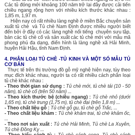
Các tủ đóng mới khoảng 100 năm trở lại đây được cải tiến
chiều ngang rộng hơn với nhiều kích thước khác nhau :
1,85 m, 1,97 m.
Hiện nay có rất nhiều làng nghề ở miền Bắc chuyên sản
xuất tủ chè và Tủ chè Nam Định được nhiều người biết
đến bởi ở đây có các làng nghề nổi tiếng chuyên sưu tập,
bán các tủ chè cổ và sản xuất các tủ chè mới với mẫu mã
phong phú đa dạng, điển hình là làng nghề xã Hải Minh,
huyện Hải Hậu, tỉnh Nam Định.
4. PHÂN LOẠI TỦ CHÈ -TỦ KINH VÀ MỘT SỐ MẪU TỦ
CƠ BẢN
Thực tế trên thị trường đồ gỗ mỹ nghệ hiện nay, tùy theo
mục đích khác nhau, người ta có rất nhiều cách phân loại
tủ chè khác nhau :
- Theo thời gian sử dụng :
Tủ chè mới, tủ chè tái (10 - 50
năm), tủ chè cổ (trên 50 năm) ...
- Theo kích thước bệ (chiều ngang) :
Tủ chè nhỏ (dưới
1,65 m), tủ chè trung (1,75 m), tủ chè đại (trên 1,8 m) ...
- Theo chất liệu gỗ :
Tủ chè gỗ gụ, tủ chè gỗ Trắc, ...
- Theo chất liệu khảm :
Tủ chè khảm trai, tủ chè khảm ốc,
...
- Theo nơi sản xuất :
Tủ chè Hải Minh, Tủ chè La Xuyên,
Tủ chè Đồng Kỵ ...
- Theo kiểu cánh tủ :
Tủ chè cánh cong, Tủ chè cánh