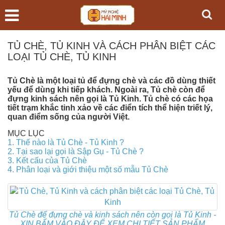
TỦ CHÈ, TỦ KINH VÀ CÁCH PHÂN BIỆT CÁC
LOẠI TỦ CHÈ, TỦ KINH
Tủ Chè là một loại tủ để đựng chè và các đồ dùng thiết
yếu để dùng khi tiếp khách. Ngoài ra, Tủ chè còn để
đựng kinh sách nên gọi là Tủ Kinh. Tủ chè có các họa
tiết trạm khắc tinh xảo về các điển tích thể hiện triết lý,
quan điểm sống của người Việt.
MỤC LỤC
1. Thế nào là Tủ Chè - Tủ Kinh ?
2. Tại sao lại gọi là Sập Gụ - Tủ Chè ?
3. Kết cấu của Tủ Chè
4. Phân loại và giới thiệu một số mẫu Tủ Chè
Tủ Chè để đựng chè và kinh sách nên còn gọi là Tủ Kinh -
XIN BẤM VÀO ĐÂY ĐỂ XEM CHI TIẾT SẢN PHẨM