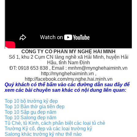
CÔNG TY CỔ PHẦN MỸ NGHỆ HẢI MINH
Số 1, khu 2 Cụm CN làng nghề xã Hải Minh, huyện Hải
Hậu, tỉnh Nam Định
ĐT: 0918 653 838 , Email : mnhm@mynghehaiminh.vn
http://mynghehaiminh.vn ,
http://facebook.com/my.nghe.hai.minh.vn
Quý khách có thể bấm vào các đường dẫn sau đây để
xem các bài chuyên san khác có nội dung liên quan:
Top 10 bộ trường kỷ đẹp
Top 10 Bàn thờ gia tiên đẹp
Top 10 Sập gụ đẹp năm
Top 10 Salong đẹp năm
Tủ Chè, tủ Kinh, cách phân biệt các loại tủ chè
Trường Kỷ cổ, đẹp và các loại trường kỷ
Salong khác trường kỷ như thế nào