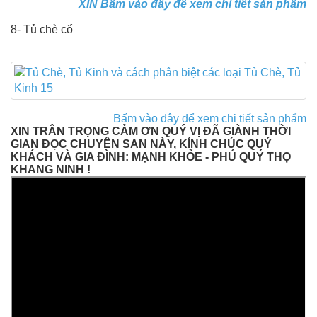
XIN Bấm vào đây để xem chi tiết sản phẩm
8- Tủ chè cổ
Bấm vào đây để xem chi tiết sản phẩm
XIN TRÂN TRỌNG CẢM ƠN QUÝ VỊ ĐÃ GIÀNH THỜI
GIAN ĐỌC CHUYÊN SAN NÀY, KÍNH CHÚC QUÝ
KHÁCH VÀ GIA ĐÌNH: MẠNH KHỎE - PHÚ QUÝ THỌ
KHANG NINH !