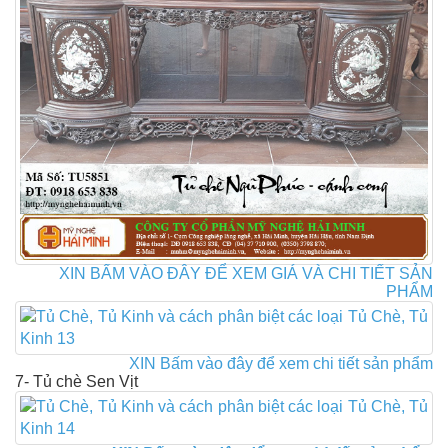
XIN BẤM VÀO ĐÂY ĐỂ XEM GIÁ VÀ CHI TIẾT SẢN
PHẨM
XIN Bấm vào đây để xem chi tiết sản phẩm
7- Tủ chè Sen Vịt