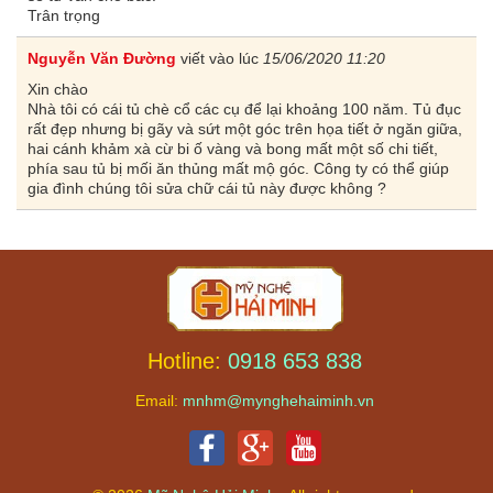
Trân trọng
Nguyễn Văn Đường
viết vào lúc
15/06/2020 11:20
Xin chào
Nhà tôi có cái tủ chè cổ các cụ để lại khoảng 100 năm. Tủ đục
rất đẹp nhưng bị gãy và sứt một góc trên họa tiết ở ngăn giữa,
hai cánh khảm xà cừ bi ố vàng và bong mất một số chi tiết,
phía sau tủ bị mối ăn thủng mất mộ góc. Công ty có thể giúp
gia đình chúng tôi sửa chữ cái tủ này được không ?
Hotline:
0918 653 838
Email:
mnhm@mynghehaiminh.vn