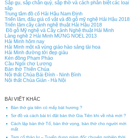
Sập gụ, sập chân quỳ, sập thờ và cách phân biệt các loại
sập
Trung tâm đồ cổ Hải Hậu Nam Định
Triển lãm, đấu giá cổ vật và đồ gỗ mỹ nghệ Hải Hậu 2018
Triển lãm cây cảnh nghệ thuật Hải Hậu 2018
Đồ gỗ Mỹ nghệ và Cây cảnh Nghệ thuật Hải Minh
Làng nghề 2 Hải Minh MỪNG NOEL 2013
Hải Minh hôm nay
Hải Minh một xã vùng giáo hào sảng tài hoa
Hải Minh đường tới đẹp giàu
Kèn đồng Phạm Pháo
Cầu Ngói chợ Lương
Bàn thờ Thiên Chúa
Nội thất Chùa Bái Đính - Ninh Bình
Nội thất Chùa Giàn - Hà Nội
BÀI VIẾT KHÁC
Bàn thờ gia tiên có mấy bát hương ?
Sơ đồ và cách bài trí đặt bàn thờ Gia Tiên khi về nhà mới ?
Cách lập bàn thờ Tổ, bàn thờ vọng, bàn thờ cho người mới
mất
Tam cố thảo lư – Tuyển dụng giám đốc chuyên nghiệp thời