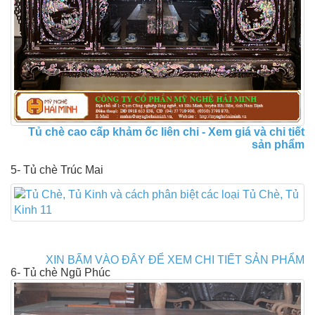
Tủ chè cao cấp khảm ốc liên chi - Xem giá và chi tiết
sản phẩm
5- Tủ chè Trúc Mai
XIN BẤM VÀO ĐÂY ĐỂ XEM CHI TIẾT SẢN PHẨM
6- Tủ chè Ngũ Phúc