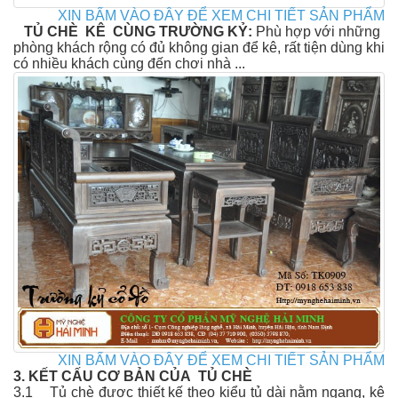
XIN BẤM VÀO ĐÂY ĐỂ XEM CHI TIẾT SẢN PHẨM
TỦ CHÈ KÊ CÙNG TRƯỜNG KỶ:
Phù hợp với những
phòng khách rộng có đủ không gian để kê, rất tiện dùng khi
có nhiều khách cùng đến chơi nhà ...
XIN
BẤM VÀO ĐÂY ĐỂ XEM CHI TIẾT SẢN PHẨM
3. KẾT CẤU CƠ BẢN CỦA TỦ CHÈ
3.1 Tủ chè được thiết kế theo kiểu tủ dài nằm ngang, kê